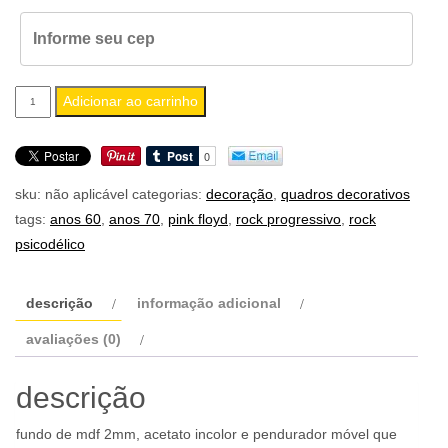
quadro
Adicionar ao carrinho
a4
pink
floyd
sku:
não aplicável
categorias:
decoração
,
quadros decorativos
dark
tags:
anos 60
,
anos 70
,
pink floyd
,
rock progressivo
,
rock
side
psicodélico
of
the
moon
descrição
informação adicional
quantidade
avaliações (0)
descrição
fundo de mdf 2mm, acetato incolor e pendurador móvel que