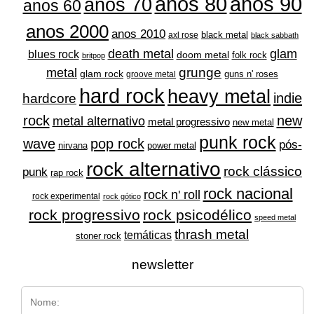
anos 80
anos 90
anos 70
anos 60
anos 2000
anos 2010
black metal
axl rose
black sabbath
glam
death metal
blues rock
doom metal
folk rock
britpop
grunge
metal
glam rock
guns n' roses
groove metal
hard rock
heavy metal
indie
hardcore
rock
new
metal alternativo
metal progressivo
new metal
punk rock
wave
pop rock
pós-
nirvana
power metal
rock alternativo
rock clássico
punk
rap rock
rock nacional
rock n' roll
rock experimental
rock gótico
rock progressivo
rock psicodélico
speed metal
thrash metal
temáticas
stoner rock
newsletter