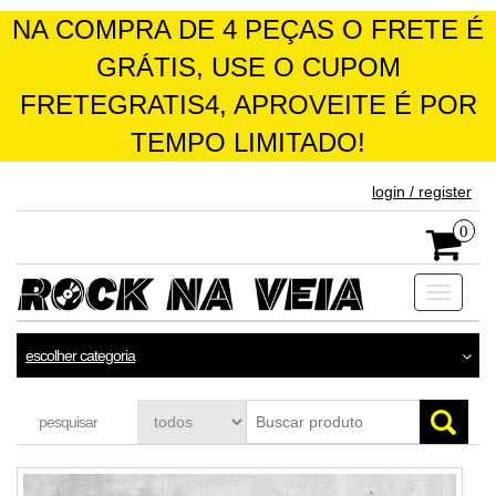
NA COMPRA DE 4 PEÇAS O FRETE É
GRÁTIS, USE O CUPOM
FRETEGRATIS4, APROVEITE É POR
TEMPO LIMITADO!
skip
login / register
to
the
0
content
Toggle
navigati
escolher categoria
pesquisar