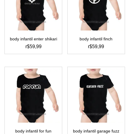
podem
podem
ser
ser
escolhidas
escolhidas
na
na
página
página
do
do
body infantil enter shikari
body infantil finch
produto
produto
r$
59,99
r$
59,99
este
este
produto
produto
tem
tem
várias
várias
variantes.
variantes.
as
as
opções
opções
podem
podem
ser
ser
escolhidas
escolhidas
na
na
página
página
do
do
body infantil for fun
body infantil garage fuzz
produto
produto