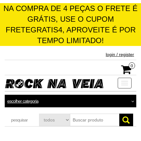
NA COMPRA DE 4 PEÇAS O FRETE É
GRÁTIS, USE O CUPOM
FRETEGRATIS4, APROVEITE É POR
TEMPO LIMITADO!
skip
login / register
to
the
0
content
Toggle
navigati
escolher categoria
pesquisar