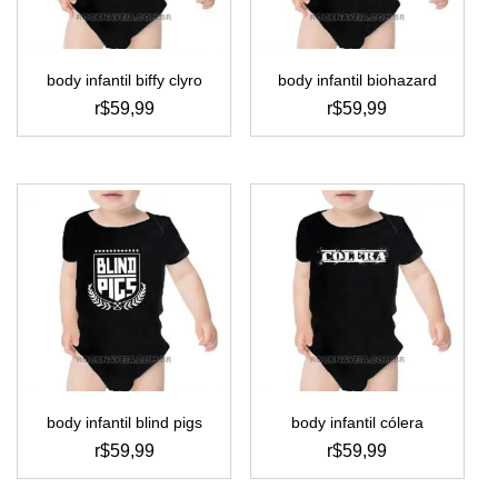
na
na
página
página
do
do
body infantil biffy clyro
body infantil biohazard
produto
produto
r$
59,99
r$
59,99
este
este
produto
produto
tem
tem
várias
várias
variantes.
variantes.
as
as
opções
opções
podem
podem
ser
ser
escolhidas
escolhidas
na
na
página
página
do
do
body infantil blind pigs
body infantil cólera
produto
produto
r$
59,99
r$
59,99
este
este