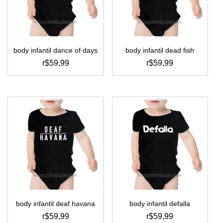
ser
ser
escolhidas
escolhidas
na
na
página
página
do
do
body infantil dance of days
body infantil dead fish
produto
produto
r$
59,99
r$
59,99
este
este
produto
produto
tem
tem
várias
várias
variantes.
variantes.
as
as
opções
opções
podem
podem
ser
ser
escolhidas
escolhidas
na
na
página
página
do
do
body infantil deaf havana
body infantil defalla
produto
produto
r$
59,99
r$
59,99