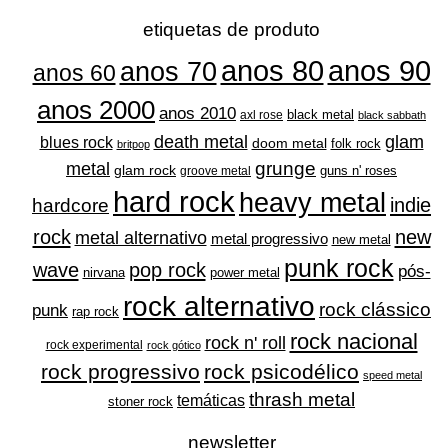
do
do
produto
produto
etiquetas de produto
anos 80
anos 90
anos 70
anos 60
anos 2000
anos 2010
black metal
axl rose
black sabbath
glam
death metal
blues rock
doom metal
folk rock
britpop
grunge
metal
glam rock
guns n' roses
groove metal
hard rock
heavy metal
indie
hardcore
rock
new
metal alternativo
metal progressivo
new metal
punk rock
wave
pop rock
pós-
nirvana
power metal
rock alternativo
rock clássico
punk
rap rock
rock nacional
rock n' roll
rock experimental
rock gótico
rock progressivo
rock psicodélico
speed metal
thrash metal
temáticas
stoner rock
newsletter