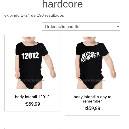
hardcore
exibindo 1–24 de 190 resultados
body infantil 12012
body infantil a day to
remember
r$
59,99
r$
59,99
este
este
produto
produto
tem
tem