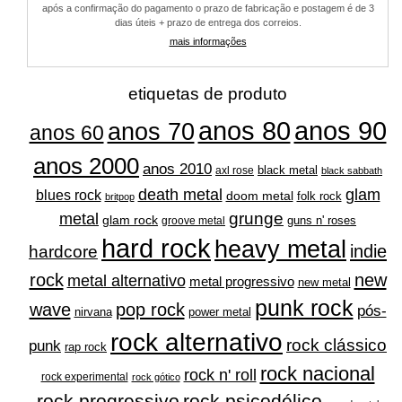
após a confirmação do pagamento o prazo de fabricação e postagem é de 3
escolhidas
escolhidas
dias úteis + prazo de entrega dos correios.
na
na
mais informações
página
página
do
do
produto
produto
etiquetas de produto
anos 80
anos 90
anos 70
anos 60
anos 2000
anos 2010
black metal
axl rose
black sabbath
glam
death metal
blues rock
doom metal
folk rock
britpop
grunge
metal
glam rock
guns n' roses
groove metal
hard rock
heavy metal
indie
hardcore
rock
new
metal alternativo
metal progressivo
new metal
punk rock
wave
pop rock
pós-
nirvana
power metal
rock alternativo
rock clássico
punk
rap rock
rock nacional
rock n' roll
rock experimental
rock gótico
rock progressivo
rock psicodélico