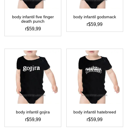
na
na
página
página
do
do
body infantil five finger
body infantil godsmack
produto
produto
death punch
r$
59,99
r$
59,99
este
este
produto
produto
tem
tem
várias
várias
variantes.
variantes.
as
as
opções
opções
podem
podem
ser
ser
escolhidas
escolhidas
na
na
página
página
do
do
produto
body infantil gojira
body infantil hatebreed
produto
r$
59,99
r$
59,99
este
este