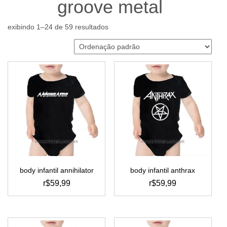
groove metal
exibindo 1–24 de 59 resultados
body infantil annihilator
body infantil anthrax
r$
59,99
r$
59,99
este
este
produto
produto
tem
tem