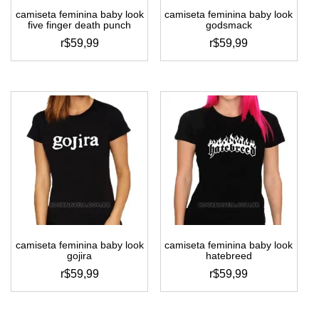
do
do
camiseta feminina baby look
camiseta feminina baby look
produto
produto
five finger death punch
godsmack
r$
59,99
r$
59,99
este
este
produto
produto
tem
tem
várias
várias
variantes.
variantes.
as
as
opções
opções
podem
podem
ser
ser
escolhidas
escolhidas
na
na
página
página
do
do
camiseta feminina baby look
camiseta feminina baby look
produto
produto
gojira
hatebreed
r$
59,99
r$
59,99
este
este
produto
produto