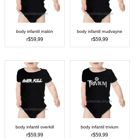
ser
ser
escolhidas
escolhidas
na
na
página
página
do
do
body infantil malón
body infantil mudvayne
produto
produto
r$
59,99
r$
59,99
este
este
produto
produto
tem
tem
várias
várias
variantes.
variantes.
as
as
opções
opções
podem
podem
ser
ser
escolhidas
escolhidas
na
na
página
página
do
do
body infantil overkill
body infantil trivium
produto
produto
r$
59,99
r$
59,99