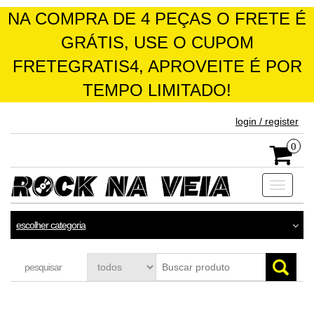
NA COMPRA DE 4 PEÇAS O FRETE É
GRÁTIS, USE O CUPOM
FRETEGRATIS4, APROVEITE É POR
TEMPO LIMITADO!
skip
login / register
to
the
0
content
Toggle
navigati
escolher categoria
pesquisar