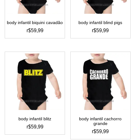
na
na
página
página
do
do
body infantil biquini cavadão
body infantil blind pigs
produto
produto
r$
59,99
r$
59,99
este
este
produto
produto
tem
tem
várias
várias
variantes.
variantes.
as
as
opções
opções
podem
podem
ser
ser
escolhidas
escolhidas
na
na
página
página
do
do
body infantil blitz
body infantil cachorro
produto
produto
grande
r$
59,99
r$
59,99
este