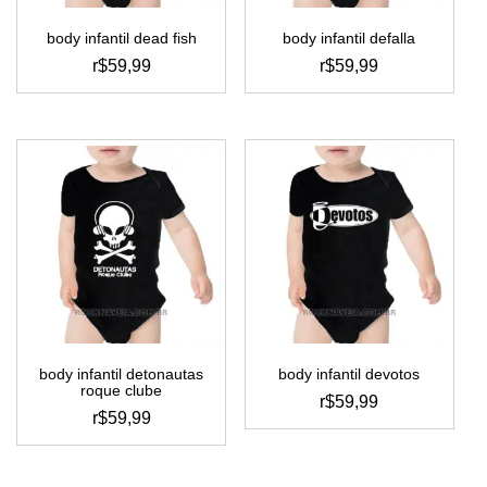
página
página
do
do
body infantil dead fish
body infantil defalla
produto
produto
r$
59,99
r$
59,99
este
este
produto
produto
tem
tem
várias
várias
variantes.
variantes.
as
as
opções
opções
podem
podem
ser
ser
escolhidas
escolhidas
na
na
página
página
do
do
body infantil detonautas
body infantil devotos
produto
produto
roque clube
r$
59,99
r$
59,99
este
este
produto
produto
tem