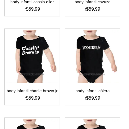
body infantil cassia eller
body infantil cazuza
produto
r$
59,99
r$
59,99
este
este
produto
produto
tem
tem
várias
várias
variantes.
variantes.
as
as
opções
opções
podem
podem
ser
ser
escolhidas
escolhidas
na
na
página
página
do
do
body infantil charlie brown jr
body infantil cólera
produto
produto
r$
59,99
r$
59,99
este
este
produto
produto
tem
tem
várias
várias