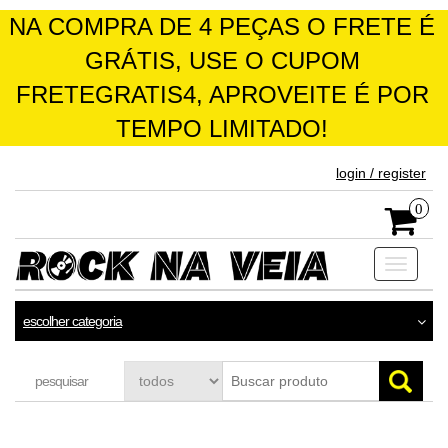
NA COMPRA DE 4 PEÇAS O FRETE É
GRÁTIS, USE O CUPOM
FRETEGRATIS4, APROVEITE É POR
TEMPO LIMITADO!
skip
login / register
to
the
0
content
Toggle
navigati
escolher categoria
pesquisar