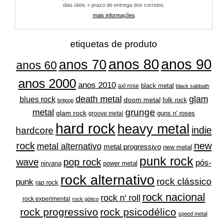
escolhidas
escolhidas
dias úteis + prazo de entrega dos correios.
na
na
mais informações
página
página
do
do
produto
produto
etiquetas de produto
anos 80
anos 90
anos 70
anos 60
anos 2000
anos 2010
black metal
axl rose
black sabbath
glam
death metal
blues rock
doom metal
folk rock
britpop
grunge
metal
glam rock
guns n' roses
groove metal
hard rock
heavy metal
indie
hardcore
rock
new
metal alternativo
metal progressivo
new metal
punk rock
wave
pop rock
pós-
nirvana
power metal
rock alternativo
rock clássico
punk
rap rock
rock nacional
rock n' roll
rock experimental
rock gótico
rock progressivo
rock psicodélico
speed metal