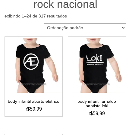
rock nacional
exibindo 1–24 de 317 resultados
body infantil aborto elétrico
body infantil arnaldo
baptista loki
r$
59,99
r$
59,99
este
este
produto
produto
tem
tem