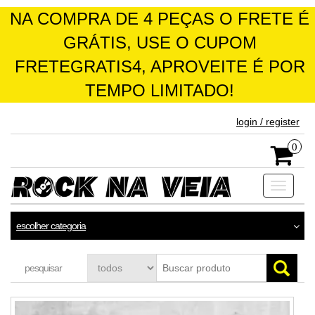
NA COMPRA DE 4 PEÇAS O FRETE É
GRÁTIS, USE O CUPOM
FRETEGRATIS4, APROVEITE É POR
TEMPO LIMITADO!
skip
login / register
to
the
0
content
Toggle
navigati
escolher categoria
pesquisar