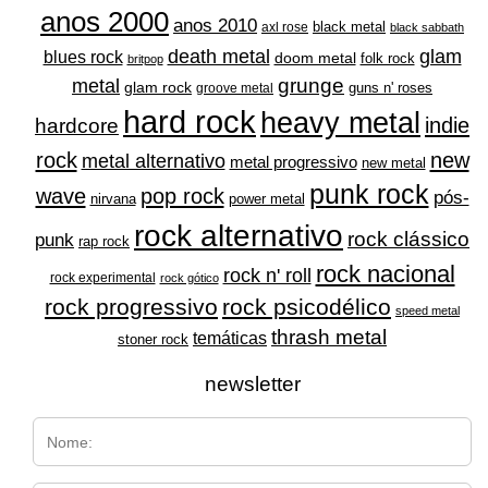
anos 2000
anos 2010
black metal
axl rose
black sabbath
glam
death metal
blues rock
doom metal
folk rock
britpop
grunge
metal
glam rock
guns n' roses
groove metal
hard rock
heavy metal
indie
hardcore
rock
new
metal alternativo
metal progressivo
new metal
punk rock
wave
pop rock
pós-
nirvana
power metal
rock alternativo
rock clássico
punk
rap rock
rock nacional
rock n' roll
rock experimental
rock gótico
rock progressivo
rock psicodélico
speed metal
thrash metal
temáticas
stoner rock
newsletter