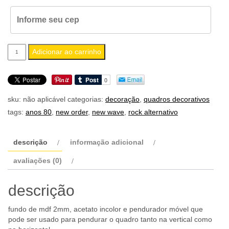
quadro
Adicionar ao carrinho
a4
new
order
sku:
não aplicável
categorias:
decoração
,
quadros decorativos
music
tags:
anos 80
,
new order
,
new wave
,
rock alternativo
complete
quantidade
descrição
informação adicional
avaliações (0)
descrição
fundo de mdf 2mm, acetato incolor e pendurador móvel que
pode ser usado para pendurar o quadro tanto na vertical como