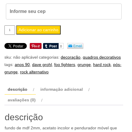
quadro
Adicionar ao carrinho
a4
foo
fighters
sku:
não aplicável
categorias:
decoração
,
quadros decorativos
there
tags:
anos 90
,
dave grohl
,
foo fighters
,
grunge
,
hard rock
,
pós-
is
grunge
,
rock alternativo
nothing
left
to
descrição
informação adicional
lose
avaliações (0)
capa
quantidade
descrição
fundo de mdf 2mm, acetato incolor e pendurador móvel que