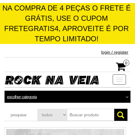
NA COMPRA DE 4 PEÇAS O FRETE É
GRÁTIS, USE O CUPOM
FRETEGRATIS4, APROVEITE É POR
TEMPO LIMITADO!
skip
login / register
to
the
0
content
Toggle
navigati
escolher categoria
pesquisar