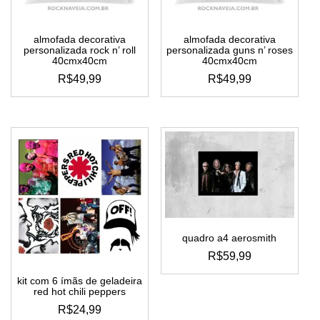
almofada decorativa
almofada decorativa
personalizada rock n’ roll
personalizada guns n’ roses
40cmx40cm
40cmx40cm
R$
49,99
R$
49,99
quadro a4 aerosmith
R$
59,99
este
kit com 6 ímãs de geladeira
produto
red hot chili peppers
tem
R$
24,99
várias