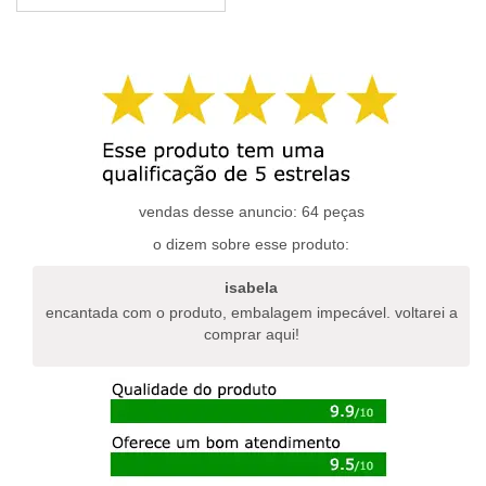
variantes.
as
opções
podem
ser
escolhidas
na
página
do
vendas desse anuncio: 64 peças
produto
o dizem sobre esse produto:
isabela
encantada com o produto, embalagem impecável. voltarei a
comprar aqui!