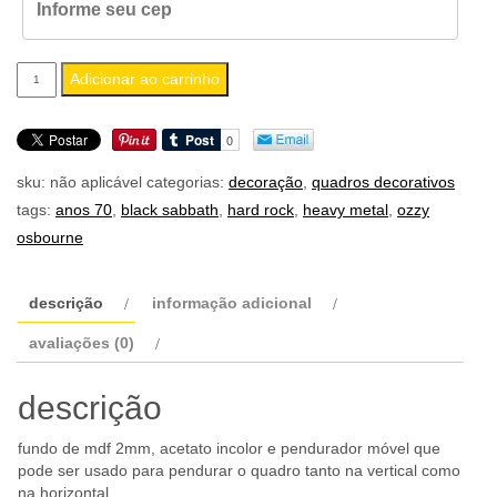
quadro
Adicionar ao carrinho
a4
black
sabbath
sku:
não aplicável
categorias:
decoração
,
quadros decorativos
vol
tags:
anos 70
,
black sabbath
,
hard rock
,
heavy metal
,
ozzy
4
osbourne
quantidade
descrição
informação adicional
avaliações (0)
descrição
fundo de mdf 2mm, acetato incolor e pendurador móvel que
pode ser usado para pendurar o quadro tanto na vertical como
na horizontal.