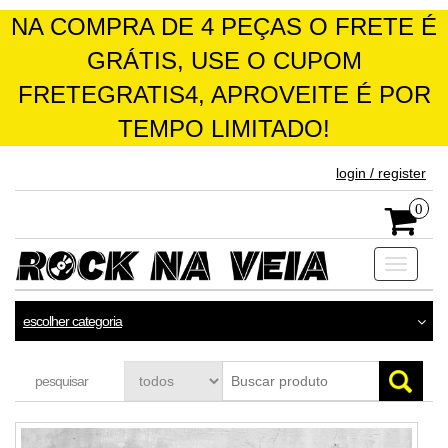
NA COMPRA DE 4 PEÇAS O FRETE É
GRÁTIS, USE O CUPOM
FRETEGRATIS4, APROVEITE É POR
TEMPO LIMITADO!
skip
login / register
to
the
0
content
Toggle
navigati
escolher categoria
pesquisar