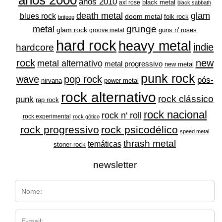
anos 2000
anos 2010
black metal
axl rose
black sabbath
glam
death metal
blues rock
doom metal
folk rock
britpop
grunge
metal
glam rock
guns n' roses
groove metal
hard rock
heavy metal
indie
hardcore
rock
new
metal alternativo
metal progressivo
new metal
punk rock
wave
pop rock
pós-
nirvana
power metal
rock alternativo
rock clássico
punk
rap rock
rock nacional
rock n' roll
rock experimental
rock gótico
rock progressivo
rock psicodélico
speed metal
thrash metal
temáticas
stoner rock
newsletter