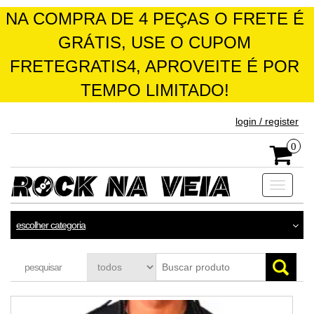
NA COMPRA DE 4 PEÇAS O FRETE É
GRÁTIS, USE O CUPOM
FRETEGRATIS4, APROVEITE É POR
TEMPO LIMITADO!
skip
login / register
to
the
0
content
Toggle
navigati
escolher categoria
pesquisar