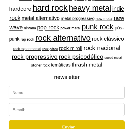
hard rock
heavy metal
indie
hardcore
rock
new
metal alternativo
metal progressivo
new metal
punk rock
wave
pop rock
pós-
nirvana
power metal
rock alternativo
rock clássico
punk
rap rock
rock nacional
rock n' roll
rock experimental
rock gótico
rock progressivo
rock psicodélico
speed metal
thrash metal
temáticas
stoner rock
newsletter