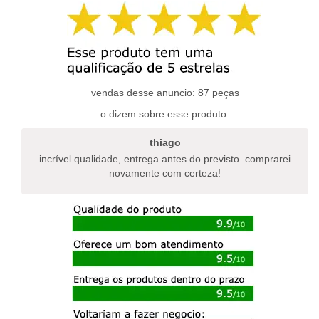
várias
variantes.
variantes.
as
as
opções
opções
podem
podem
ser
ser
escolhidas
escolhidas
vendas desse anuncio: 87 peças
na
na
página
o dizem sobre esse produto:
página
do
do
produto
thiago
produto
incrível qualidade, entrega antes do previsto. comprarei
novamente com certeza!