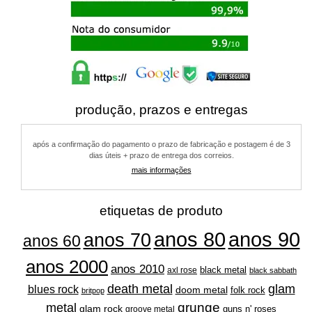
produção, prazos e entregas
após a confirmação do pagamento o prazo de fabricação e postagem é de 3
dias úteis + prazo de entrega dos correios.
mais informações
etiquetas de produto
anos 80
anos 90
anos 70
anos 60
anos 2000
anos 2010
black metal
axl rose
black sabbath
glam
death metal
blues rock
doom metal
folk rock
britpop
grunge
metal
glam rock
guns n' roses
groove metal