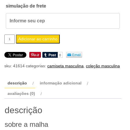
simulação de frete
camiseta
Adicionar ao carrinho
masculina
vomitor
quantidade
sku:
41614
categorias:
camiseta masculina
,
coleção masculina
descrição
informação adicional
avaliações (0)
descrição
sobre a malha