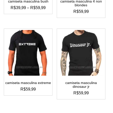
camiseta masculina bush
camiseta masculina 4 non
blondes
FAIXA
R$
39,99
–
R$
59,99
R$
59,99
DE
este
PREÇO:
este
produto
produto
R$39,99
tem
tem
ATRAVÉS
várias
várias
variantes.
R$59,99
variantes.
as
as
opções
opções
podem
podem
ser
ser
escolhidas
escolhidas
na
na
página
página
do
do
produto
camiseta masculina extreme
camiseta masculina
produto
dinosaur jr
R$
59,99
R$
59,99
este
este
produto
produto
tem
tem
várias