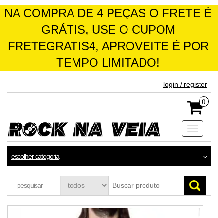
NA COMPRA DE 4 PEÇAS O FRETE É
GRÁTIS, USE O CUPOM
FRETEGRATIS4, APROVEITE É POR
TEMPO LIMITADO!
skip
login / register
to
the
0
content
Toggle
navigati
escolher categoria
pesquisar