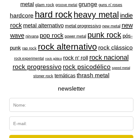
grunge
metal
glam rock
guns n' roses
groove metal
hard rock
heavy metal
indie
hardcore
rock
new
metal alternativo
metal progressivo
new metal
punk rock
wave
pop rock
pós-
nirvana
power metal
rock alternativo
rock clássico
punk
rap rock
rock nacional
rock n' roll
rock experimental
rock gótico
rock progressivo
rock psicodélico
speed metal
thrash metal
temáticas
stoner rock
newsletter