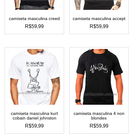
camiseta masculina creed
camiseta masculina accept
R$
59,99
R$
59,99
este
este
produto
produto
tem
tem
várias
várias
variantes.
variantes.
as
as
opções
opções
podem
podem
ser
ser
escolhidas
escolhidas
na
na
página
página
do
do
camiseta masculina kurt
camiseta masculina 4 non
produto
produto
cobain daniel johnston
blondes
R$
59,99
R$
59,99
este
este