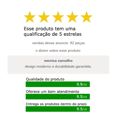
produto
produto
tem
tem
várias
várias
variantes.
variantes.
as
as
opções
opções
podem
podem
ser
ser
escolhidas
escolhidas
vendas desse anuncio: 82 peças
na
na
o dizem sobre esse produto:
página
página
do
do
monica carvalho
produto
produto
design moderno e durabilidade garantida.