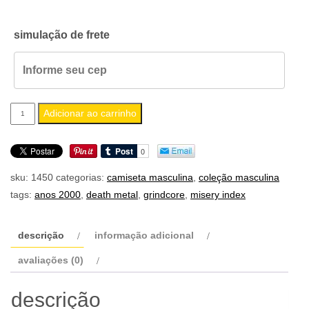
simulação de frete
camiseta
Adicionar ao carrinho
masculina
misery
index
sku:
1450
categorias:
camiseta masculina
,
coleção masculina
quantidade
tags:
anos 2000
,
death metal
,
grindcore
,
misery index
descrição
informação adicional
avaliações (0)
descrição