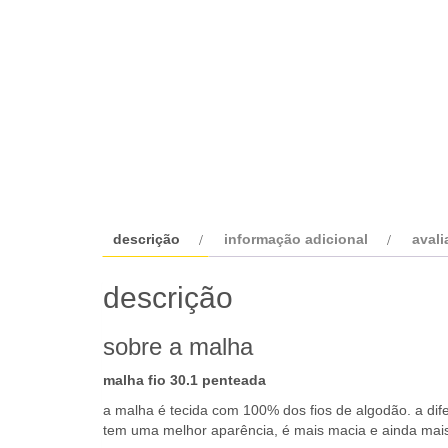
descrição
informação adicional
avali
descrição
sobre a malha
malha fio 30.1 penteada
a malha é tecida com 100% dos fios de algodão. a dif
tem uma melhor aparência, é mais macia e ainda mais
fio 30.1 (lê-se, fio trinta ponto um) também chamado s
24.1. é considerado um fio de melhor qualidade, por s