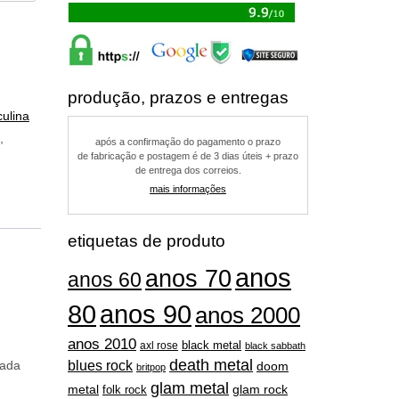
produção, prazos e entregas
ulina
,
após a confirmação do pagamento o prazo
de fabricação e postagem é de 3 dias úteis + prazo
de entrega dos correios.
mais informações
etiquetas de produto
anos
anos 70
anos 60
80
anos 90
anos 2000
anos 2010
black metal
axl rose
black sabbath
death metal
blues rock
eada
doom
britpop
glam metal
metal
folk rock
glam rock
grunge
o fio
guns n' roses
groove metal