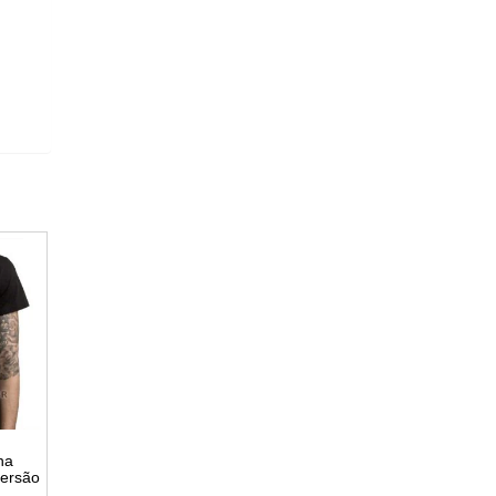
na
versão