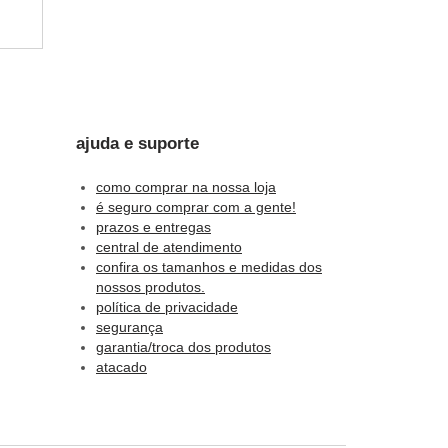
s.
ajuda e suporte
como comprar na nossa loja
é seguro comprar com a gente!
prazos e entregas
das
central de atendimento
confira os tamanhos e medidas dos
nossos produtos.
política de privacidade
segurança
garantia/troca dos produtos
atacado