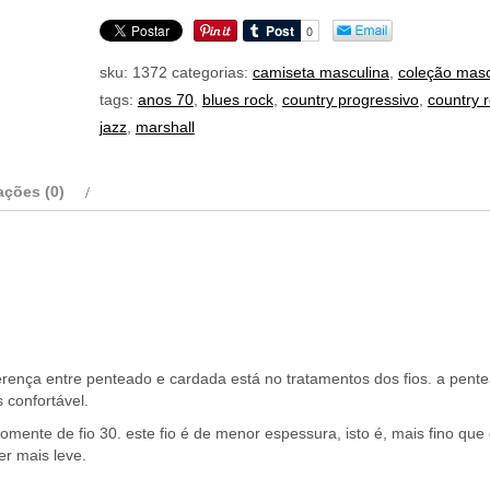
marshall
quantidade
sku:
1372
categorias:
camiseta masculina
,
coleção masc
tags:
anos 70
,
blues rock
,
country progressivo
,
country 
jazz
,
marshall
ações (0)
erença entre penteado e cardada está no tratamentos dos fios. a pent
 confortável.
omente de fio 30. este fio é de menor espessura, isto é, mais fino que 
er mais leve.