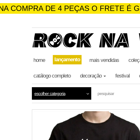
NA COMPRA DE 4 PEÇAS O FRETE É G
skip
to
the
content
lançamento
home
mais vendidas
coleç
catálogo completo
decoração
festival
escolher categoria
pesquisar