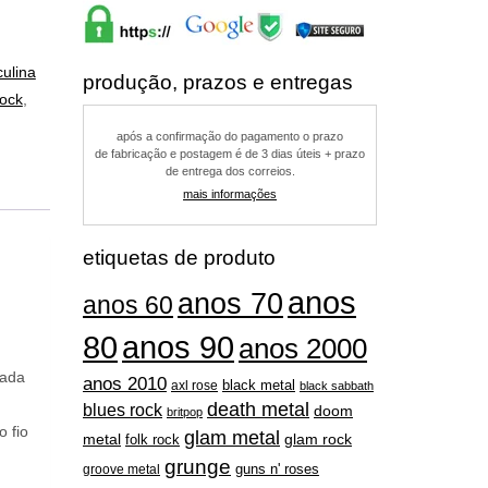
ulina
produção, prazos e entregas
rock
,
após a confirmação do pagamento o prazo
de fabricação e postagem é de 3 dias úteis + prazo
de entrega dos correios.
mais informações
etiquetas de produto
anos
anos 70
anos 60
80
anos 90
anos 2000
eada
anos 2010
black metal
axl rose
black sabbath
death metal
blues rock
doom
britpop
o fio
glam metal
metal
folk rock
glam rock
grunge
guns n' roses
groove metal