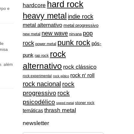
hard rock
hardcore
rpo e
heavy metal
indie rock
metal alternativo
metal progressivo
new wave
pop
nirvana
new metal
punk rock
rock
pós-
de
power metal
misa
rock
punk
rap rock
alternativo
o. além
rock clássico
rock n' roll
rock experimental
rock gótico
rock nacional
rock
progressivo
rock
psicodélico
stoner rock
speed metal
thrash metal
temáticas
newsletter