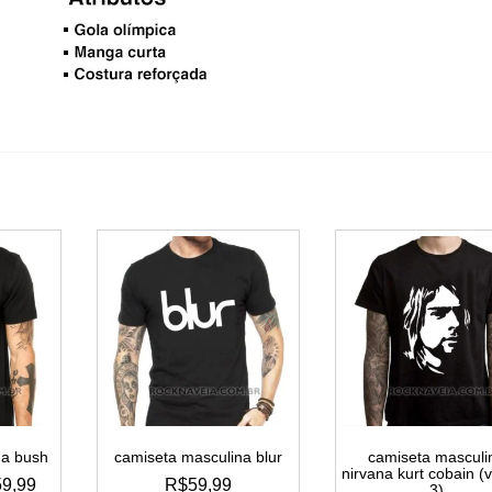
na bush
camiseta masculina blur
camiseta masculi
nirvana kurt cobain (
FAIXA
59,99
R$
59,99
3)