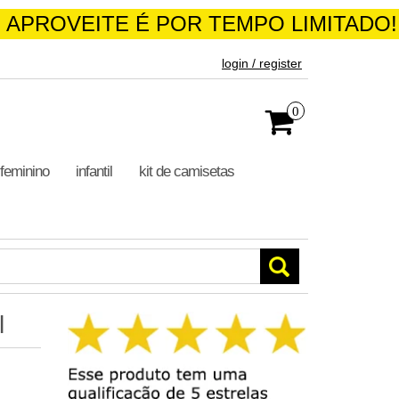
 APROVEITE É POR TEMPO LIMITADO!
login / register
0
feminino
infantil
kit de camisetas
l