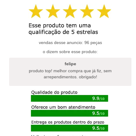
várias
várias
variantes.
variantes.
as
as
opções
opções
podem
podem
ser
ser
escolhidas
escolhidas
vendas desse anuncio: 96 peças
na
na
página
o dizem sobre esse produto:
página
do
do
produto
felipe
produto
produto top! melhor compra que já fiz, sem
arrependimentos. obrigado!