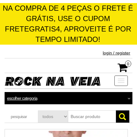
NA COMPRA DE 4 PEÇAS O FRETE É
GRÁTIS, USE O CUPOM
FRETEGRATIS4, APROVEITE É POR
TEMPO LIMITADO!
skip
login / register
to
the
0
content
Toggle
navigati
escolher categoria
pesquisar