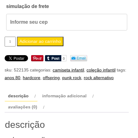
simulação de frete
camiseta
Adicionar ao carrinho
infantil
the
offspring
sku:
522135
categorias:
camiseta infantil
,
coleção infantil
tags:
quantidade
anos 80
,
hardcore
,
offspring
,
punk rock
,
rock alternativo
descrição
informação adicional
avaliações (0)
descrição