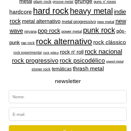
grunge
metal
glam rock
guns n' roses
groove metal
hard rock
heavy metal
indie
hardcore
rock
new
metal alternativo
metal progressivo
new metal
punk rock
wave
pop rock
pós-
nirvana
power metal
rock alternativo
rock clássico
punk
rap rock
rock nacional
rock n' roll
rock experimental
rock gótico
rock progressivo
rock psicodélico
speed metal
thrash metal
temáticas
stoner rock
newsletter