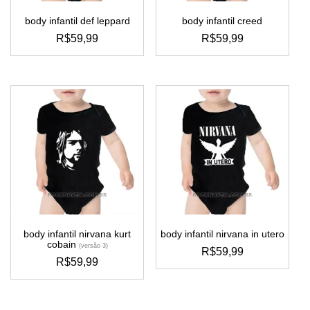
body infantil def leppard
body infantil creed
R$
59,99
R$
59,99
este
este
produto
produto
tem
tem
várias
várias
variantes.
variantes.
as
as
opções
opções
podem
podem
ser
ser
escolhidas
escolhidas
na
na
página
página
do
do
body infantil nirvana kurt
body infantil nirvana in utero
produto
produto
cobain
(versão 3)
R$
59,99
R$
59,99
este
este
produto
produto
tem
tem