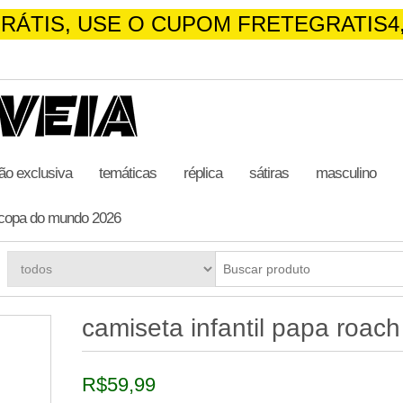
E É GRÁTIS, USE O CUPOM FRETEGR
LIMITADO!
ão exclusiva
temáticas
réplica
sátiras
masculino
copa do mundo 2026
camiseta infantil papa roach