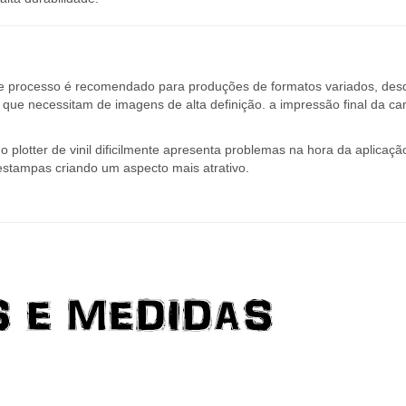
s pelos seus usuários, são o fato da mesma reter mais o suor do co
lta durabilidade.
te processo é recomendado para produções de formatos variados, des
ue necessitam de imagens de alta definição. a impressão final da ca
 plotter de vinil dificilmente apresenta problemas na hora da aplicaçã
estampas criando um aspecto mais atrativo.