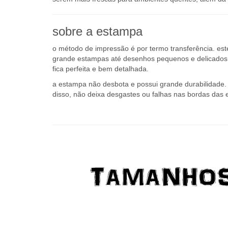
as maiores vantagens da malha 100% algodão apontada
serem mais frescas para ambientes quentes, além da a
sobre a estampa
o método de impressão é por termo transferência. es
grande estampas até desenhos pequenos e delicados q
fica perfeita e bem detalhada.
a estampa não desbota e possui grande durabilidade. o
disso, não deixa desgastes ou falhas nas bordas das 