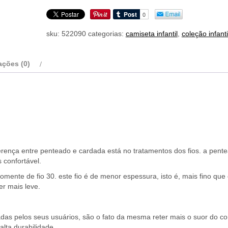
camiseta
Adicionar ao carrinho
infantil
papa
roach
sku:
522090
categorias:
camiseta infantil
,
coleção infanti
quantidade
ações (0)
erença entre penteado e cardada está no tratamentos dos fios. a pent
 confortável.
omente de fio 30. este fio é de menor espessura, isto é, mais fino que 
er mais leve.