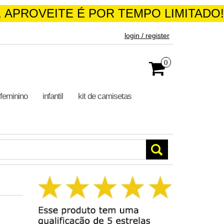
ATIS4, APROVEITE É POR TEMPO
login / register
0
feminino
infantil
kit de camisetas