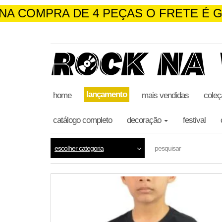
NA COMPRA DE 4 PEÇAS O FRET
skip
to
the
content
lançamento
home
mais vendidas
coleç
catálogo completo
decoração
festival
escolher categoria
pesquisar