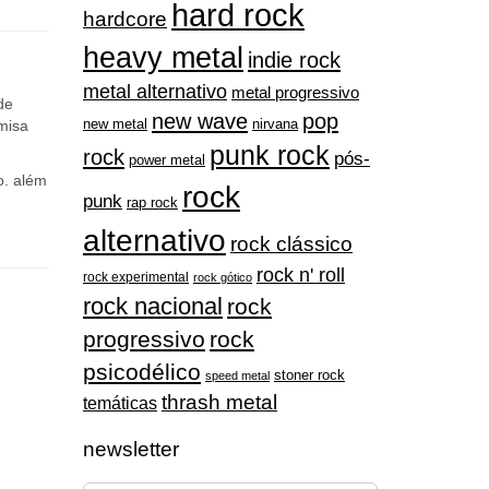
grunge
rpo e
guns n' roses
groove metal
hard rock
hardcore
heavy metal
indie rock
metal alternativo
metal progressivo
de
new wave
pop
nirvana
misa
new metal
punk rock
rock
pós-
power metal
o. além
rock
punk
rap rock
alternativo
rock clássico
rock n' roll
rock experimental
rock gótico
rock nacional
rock
progressivo
rock
psicodélico
stoner rock
speed metal
thrash metal
temáticas
newsletter