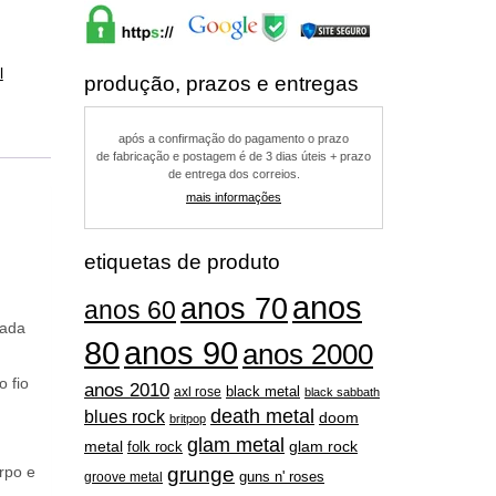
l
produção, prazos e entregas
após a confirmação do pagamento o prazo
de fabricação e postagem é de 3 dias úteis + prazo
de entrega dos correios.
mais informações
etiquetas de produto
anos
anos 70
anos 60
eada
80
anos 90
anos 2000
o fio
anos 2010
black metal
axl rose
black sabbath
death metal
blues rock
doom
britpop
glam metal
metal
folk rock
glam rock