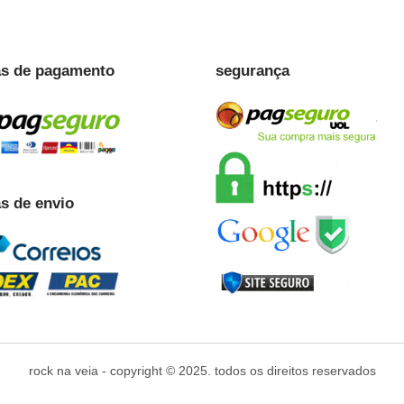
este
este
to
produto
produto
tem
tem
s
várias
várias
tes.
variantes.
variante
as
as
s de pagamento
segurança
es
opções
opções
m
podem
podem
ser
ser
hidas
escolhidas
escolhi
na
na
a
página
página
do
do
s de envio
to
produto
produto
rock na veia - copyright © 2025. todos os direitos reservados