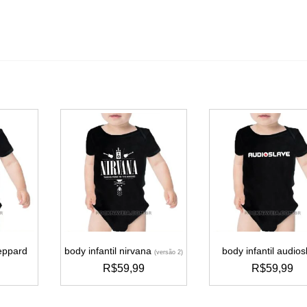
leppard
body infantil nirvana
body infantil audios
(versão 2)
R$
59,99
R$
59,99