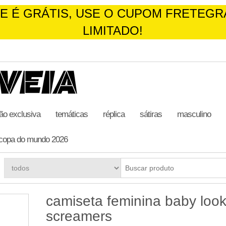
RÁTIS, USE O CUPOM FRETEGRATIS4,
ão exclusiva
temáticas
réplica
sátiras
masculino
copa do mundo 2026
camiseta feminina baby loo
screamers