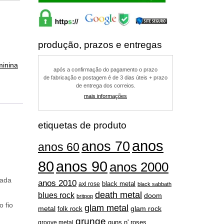
produção, prazos e entregas
minina
após a confirmação do pagamento o prazo
de fabricação e postagem é de 3 dias úteis + prazo
de entrega dos correios.
mais informações
etiquetas de produto
anos
anos 70
anos 60
80
anos 90
anos 2000
eada
anos 2010
black metal
axl rose
black sabbath
death metal
blues rock
doom
britpop
o fio
glam metal
metal
folk rock
glam rock
grunge
guns n' roses
groove metal
hard rock
hardcore