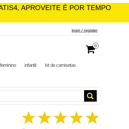
 APROVEITE É POR TEMPO LIMITADO!
login / register
0
feminino
infantil
kit de camisetas
k