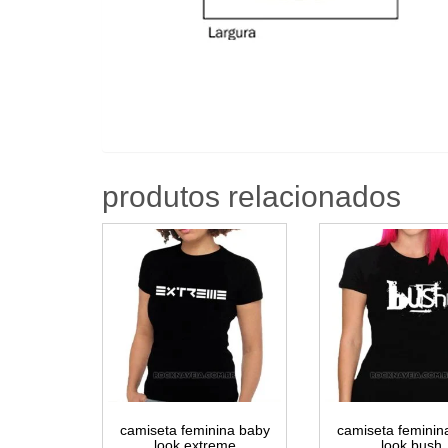
produtos relacionados
camiseta feminina baby
camiseta feminin
look extreme
look bush
R$
59,99
R$
59,99