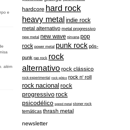
rpo e
heavy metal
indie rock
metal alternativo
metal progressivo
new wave
pop
nirvana
new metal
punk rock
rock
pós-
de
power metal
misa
rock
punk
rap rock
alternativo
o. além
rock clássico
rock n' roll
rock experimental
rock gótico
rock nacional
rock
progressivo
rock
psicodélico
stoner rock
speed metal
thrash metal
temáticas
newsletter