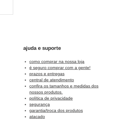
s.
ajuda e suporte
como comprar na nossa loja
é seguro comprar com a gente!
das
prazos e entregas
central de atendimento
confira os tamanhos e medidas dos
nossos produtos.
política de privacidade
segurança
garantia/troca dos produtos
atacado