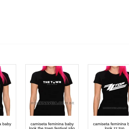
a baby
camiseta feminina baby
camiseta feminina 
look the town festival são
look zz top
paulo
R$
59,99