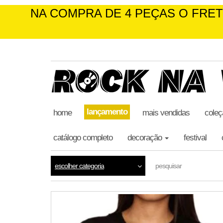
NA COMPRA DE 4 PEÇAS O FRETE É G
skip
to
the
content
lançamento
home
mais vendidas
coleç
catálogo completo
decoração
festival
escolher categoria
pesquisar