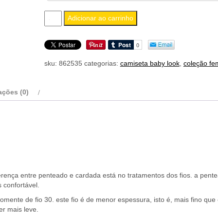
Adicionar ao carrinho
feminina
baby
look
sku:
862535
categorias:
camiseta baby look
,
coleção fe
screamers
quantidade
ações (0)
erença entre penteado e cardada está no tratamentos dos fios. a pent
 confortável.
omente de fio 30. este fio é de menor espessura, isto é, mais fino que 
er mais leve.