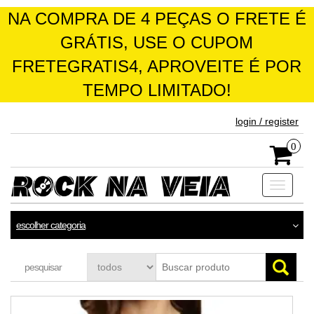
NA COMPRA DE 4 PEÇAS O FRETE É
GRÁTIS, USE O CUPOM
FRETEGRATIS4, APROVEITE É POR
TEMPO LIMITADO!
skip
login / register
to
the
0
content
Toggle
navigati
escolher categoria
pesquisar