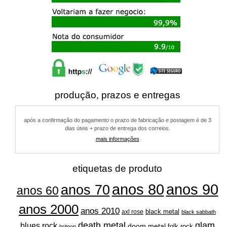
produção, prazos e entregas
após a confirmação do pagamento o prazo de fabricação e postagem é de 3
dias úteis + prazo de entrega dos correios.
mais informações
etiquetas de produto
anos 80
anos 90
anos 70
anos 60
anos 2000
anos 2010
black metal
axl rose
black sabbath
glam
death metal
blues rock
doom metal
folk rock
britpop