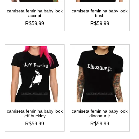
camiseta feminina baby look
camiseta feminina baby look
accept
bush
R$
59,99
R$
59,99
este
este
produto
produto
tem
tem
várias
várias
variantes.
variantes.
as
as
opções
opções
podem
podem
ser
ser
escolhidas
escolhidas
na
na
página
página
do
do
camiseta feminina baby look
camiseta feminina baby look
produto
produto
jeff buckley
dinosaur jr
R$
59,99
R$
59,99
este
este
produto
produto