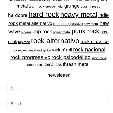
grunge
metal
glam rock
guns n' roses
groove metal
hard rock
heavy metal
indie
hardcore
rock
new
metal alternativo
metal progressivo
new metal
punk rock
wave
pop rock
pós-
nirvana
power metal
rock alternativo
rock clássico
punk
rap rock
rock nacional
rock n' roll
rock experimental
rock gótico
rock progressivo
rock psicodélico
speed metal
thrash metal
temáticas
stoner rock
newsletter