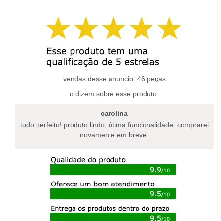
tem
tem
várias
várias
variantes.
variantes.
as
as
opções
opções
podem
podem
ser
ser
escolhidas
escolhidas
vendas desse anuncio: 46 peças
na
na
o dizem sobre esse produto:
página
página
do
do
carolina
produto
produto
tudo perfeito! produto lindo, ótima funcionalidade. comprarei
novamente em breve.