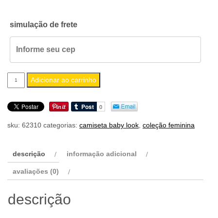
simulação de frete
camiseta
Adicionar ao carrinho
feminina
baby
look
sku:
62310
categorias:
camiseta baby look
,
coleção feminina
orphan
hate
quantidade
descrição
informação adicional
avaliações (0)
descrição