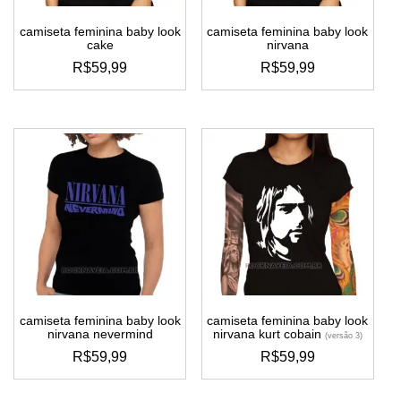
camiseta feminina baby look
camiseta feminina baby look
cake
nirvana
R$
59,99
R$
59,99
este
este
produto
produto
tem
tem
várias
várias
variantes.
variantes.
as
as
opções
opções
podem
podem
ser
ser
escolhidas
escolhidas
na
na
página
página
do
do
camiseta feminina baby look
camiseta feminina baby look
produto
produto
nirvana nevermind
nirvana kurt cobain
(versão 3)
R$
59,99
R$
59,99
este
este
produto
produto