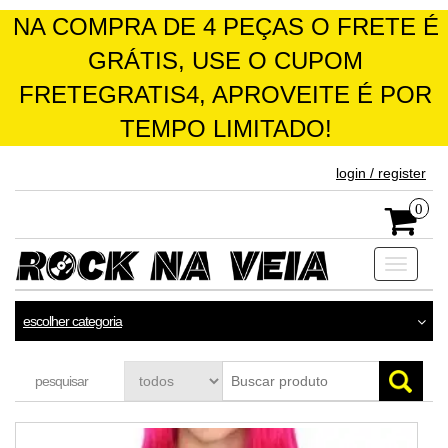
NA COMPRA DE 4 PEÇAS O FRETE É
GRÁTIS, USE O CUPOM
FRETEGRATIS4, APROVEITE É POR
TEMPO LIMITADO!
skip
login / register
to
the
0
content
Toggle
navigati
escolher categoria
pesquisar