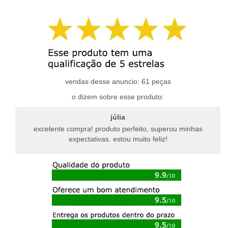
tem
tem
várias
várias
variantes.
variantes.
as
as
opções
opções
podem
podem
ser
ser
escolhidas
escolhidas
vendas desse anuncio: 61 peças
na
na
o dizem sobre esse produto:
página
página
do
do
júlia
produto
produto
excelente compra! produto perfeito, superou minhas
expectativas. estou muito feliz!