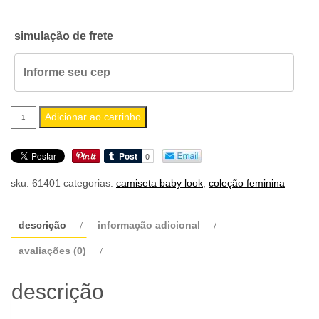
simulação de frete
camiseta
Adicionar ao carrinho
feminina
baby
look
sku:
61401
categorias:
camiseta baby look
,
coleção feminina
guillotine
quantidade
descrição
informação adicional
avaliações (0)
descrição