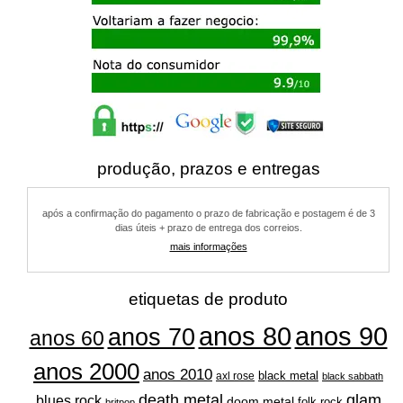
produção, prazos e entregas
após a confirmação do pagamento o prazo de fabricação e postagem é de 3
dias úteis + prazo de entrega dos correios.
mais informações
etiquetas de produto
anos 80
anos 90
anos 70
anos 60
anos 2000
anos 2010
black metal
axl rose
black sabbath
glam
death metal
blues rock
doom metal
folk rock
britpop