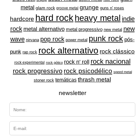
grunge
metal
glam rock
guns n' roses
groove metal
hard rock
heavy metal
indie
hardcore
rock
new
metal alternativo
metal progressivo
new metal
punk rock
wave
pop rock
pós-
nirvana
power metal
rock alternativo
rock clássico
punk
rap rock
rock nacional
rock n' roll
rock experimental
rock gótico
rock progressivo
rock psicodélico
speed metal
thrash metal
temáticas
stoner rock
newsletter