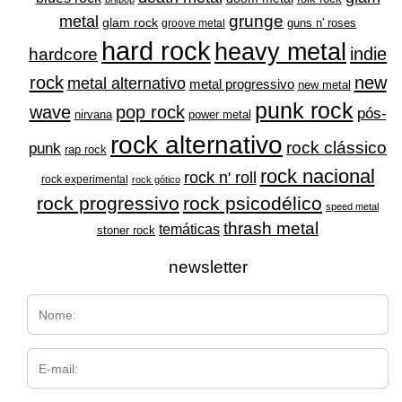
grunge
metal
glam rock
guns n' roses
groove metal
hard rock
heavy metal
indie
hardcore
rock
new
metal alternativo
metal progressivo
new metal
punk rock
wave
pop rock
pós-
nirvana
power metal
rock alternativo
rock clássico
punk
rap rock
rock nacional
rock n' roll
rock experimental
rock gótico
rock progressivo
rock psicodélico
speed metal
thrash metal
temáticas
stoner rock
newsletter