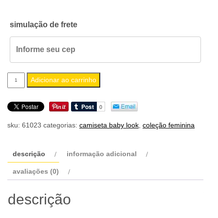
simulação de frete
camiseta
Adicionar ao carrinho
feminina
baby
look
sku:
61023
categorias:
camiseta baby look
,
coleção feminina
drifter
quantidade
descrição
informação adicional
avaliações (0)
descrição