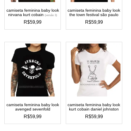
camiseta feminina baby look
camiseta feminina baby look
nirvana kurt cobain
the town festival são paulo
(versão 3)
R$
59,99
R$
59,99
este
este
produto
produto
tem
tem
várias
várias
variantes.
variantes.
as
as
opções
opções
podem
podem
ser
ser
escolhidas
escolhidas
na
na
página
página
do
do
camiseta feminina baby look
camiseta feminina baby look
produto
produto
avenged sevenfold
kurt cobain daniel johnston
R$
59,99
R$
59,99
este
este
produto
produto