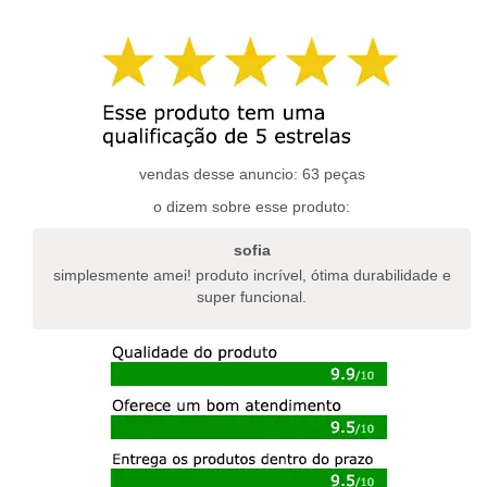
tem
tem
várias
várias
variantes.
variantes.
as
as
opções
opções
podem
podem
ser
ser
escolhidas
escolhidas
vendas desse anuncio: 63 peças
na
na
o dizem sobre esse produto:
página
página
do
do
sofia
produto
produto
simplesmente amei! produto incrível, ótima durabilidade e
super funcional.