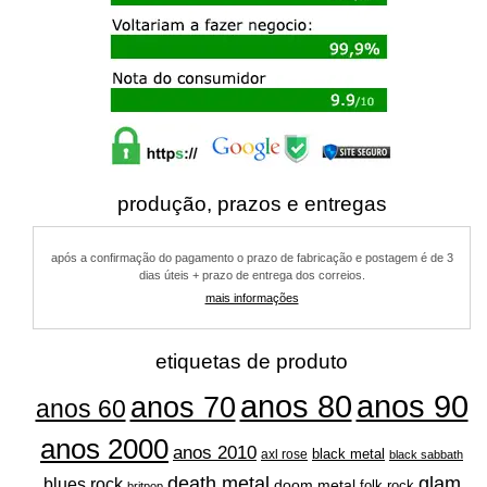
produção, prazos e entregas
após a confirmação do pagamento o prazo de fabricação e postagem é de 3
dias úteis + prazo de entrega dos correios.
mais informações
etiquetas de produto
anos 80
anos 90
anos 70
anos 60
anos 2000
anos 2010
black metal
axl rose
black sabbath
glam
death metal
blues rock
doom metal
folk rock
britpop