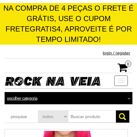
NA COMPRA DE 4 PEÇAS O FRETE É
GRÁTIS, USE O CUPOM
FRETEGRATIS4, APROVEITE É POR
TEMPO LIMITADO!
skip
login / register
to
the
0
content
Toggle
navigati
escolher categoria
pesquisar