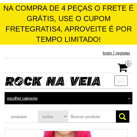
NA COMPRA DE 4 PEÇAS O FRETE É
GRÁTIS, USE O CUPOM
FRETEGRATIS4, APROVEITE É POR
TEMPO LIMITADO!
skip
login / register
to
the
0
content
Toggle
navigati
escolher categoria
pesquisar