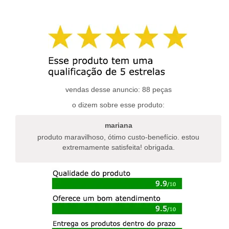
produto
produto
tem
tem
várias
várias
variantes.
variantes.
as
as
opções
opções
podem
podem
ser
ser
escolhidas
escolhidas
vendas desse anuncio: 88 peças
na
na
o dizem sobre esse produto:
página
página
do
do
mariana
produto
produto
produto maravilhoso, ótimo custo-benefício. estou
extremamente satisfeita! obrigada.