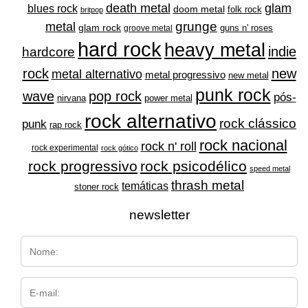
glam
death metal
blues rock
doom metal
folk rock
britpop
grunge
metal
glam rock
guns n' roses
groove metal
hard rock
heavy metal
indie
hardcore
rock
new
metal alternativo
metal progressivo
new metal
punk rock
wave
pop rock
pós-
nirvana
power metal
rock alternativo
rock clássico
punk
rap rock
rock nacional
rock n' roll
rock experimental
rock gótico
rock progressivo
rock psicodélico
speed metal
thrash metal
temáticas
stoner rock
newsletter