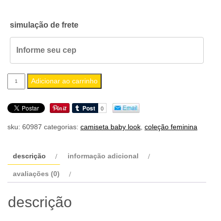
simulação de frete
camiseta
Adicionar ao carrinho
feminina
baby
look
sku:
60987
categorias:
camiseta baby look
,
coleção feminina
disaster
quantidade
descrição
informação adicional
avaliações (0)
descrição