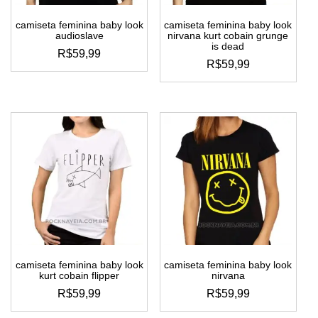
camiseta feminina baby look
camiseta feminina baby look
audioslave
nirvana kurt cobain grunge
is dead
R$
59,99
R$
59,99
este
este
produto
produto
tem
tem
várias
várias
variantes.
variantes.
as
as
opções
opções
podem
podem
ser
ser
escolhidas
escolhidas
na
na
página
página
do
do
produto
camiseta feminina baby look
camiseta feminina baby look
produto
kurt cobain flipper
nirvana
R$
59,99
R$
59,99
este
este