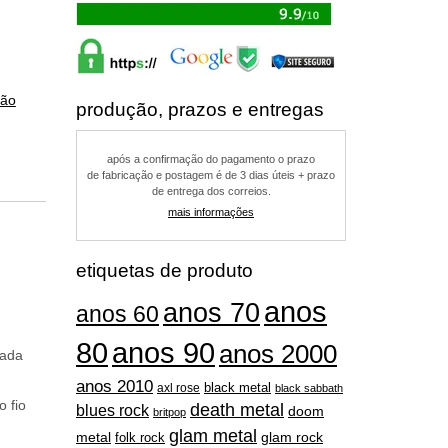
ção
produção, prazos e entregas
após a confirmação do pagamento o prazo
de fabricação e postagem é de 3 dias úteis + prazo
de entrega dos correios.
mais informações
etiquetas de produto
anos
anos 70
anos 60
80
anos 90
anos 2000
eada
anos 2010
black metal
axl rose
black sabbath
o fio
death metal
blues rock
doom
britpop
glam metal
metal
folk rock
glam rock