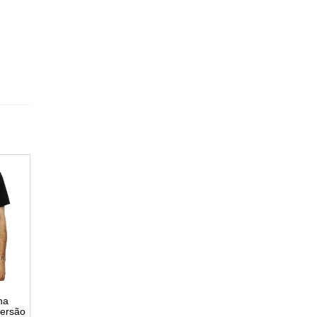
na
versão