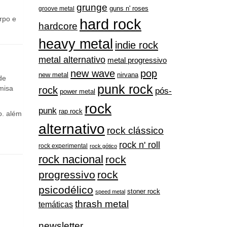
grunge
guns n' roses
groove metal
rpo e
hard rock
hardcore
heavy metal
indie rock
metal alternativo
metal progressivo
new wave
pop
nirvana
new metal
de
punk rock
misa
rock
pós-
power metal
rock
punk
rap rock
o. além
alternativo
rock clássico
rock n' roll
rock experimental
rock gótico
rock nacional
rock
progressivo
rock
psicodélico
stoner rock
speed metal
thrash metal
temáticas
newsletter