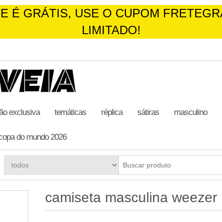
E É GRÁTIS, USE O CUPOM FRETEGR
LIMITADO!
ão exclusiva
temáticas
réplica
sátiras
masculino
copa do mundo 2026
camiseta masculina weezer