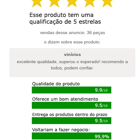
variantes.
variantes.
as
as
opções
opções
podem
podem
ser
ser
escolhidas
escolhidas
vendas desse anuncio: 36 peças
na
na
o dizem sobre esse produto:
página
página
do
do
vinícius
produto
produto
excelente qualidade, superou o esperado! recomendo a
todos, podem confiar.