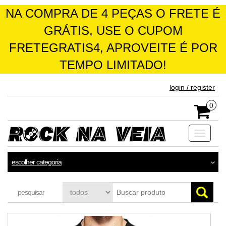
NA COMPRA DE 4 PEÇAS O FRETE É
GRÁTIS, USE O CUPOM
FRETEGRATIS4, APROVEITE É POR
TEMPO LIMITADO!
skip
login / register
to
the
0
content
Toggle
navigati
escolher categoria
pesquisar