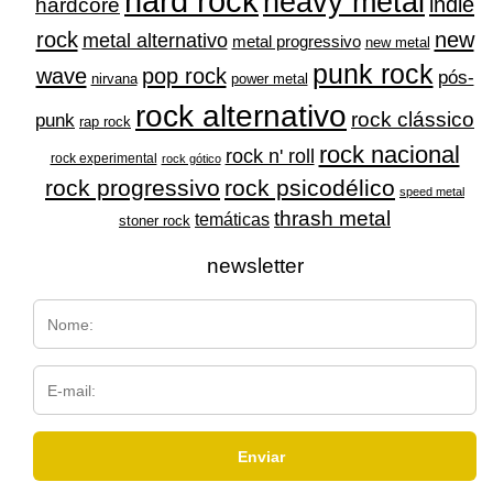
hard rock
heavy metal
indie
hardcore
rock
new
metal alternativo
metal progressivo
new metal
punk rock
wave
pop rock
pós-
nirvana
power metal
rock alternativo
rock clássico
punk
rap rock
rock nacional
rock n' roll
rock experimental
rock gótico
rock progressivo
rock psicodélico
speed metal
thrash metal
temáticas
stoner rock
newsletter