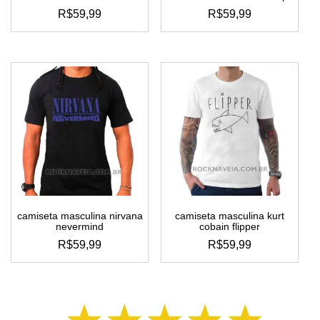
R$
59,99
R$
59,99
este
este
produto
produto
tem
tem
várias
várias
variantes.
variantes.
as
as
opções
opções
podem
podem
ser
ser
escolhidas
escolhidas
na
na
página
página
do
do
camiseta masculina nirvana
camiseta masculina kurt
produto
produto
nevermind
cobain flipper
R$
59,99
R$
59,99
este
este
produto
produto
tem
tem
várias
várias