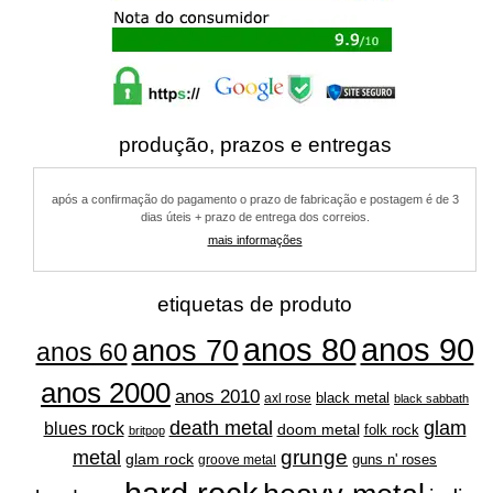
produção, prazos e entregas
após a confirmação do pagamento o prazo de fabricação e postagem é de 3
dias úteis + prazo de entrega dos correios.
mais informações
etiquetas de produto
anos 80
anos 90
anos 70
anos 60
anos 2000
anos 2010
black metal
axl rose
black sabbath
glam
death metal
blues rock
doom metal
folk rock
britpop
grunge
metal
glam rock
guns n' roses
groove metal