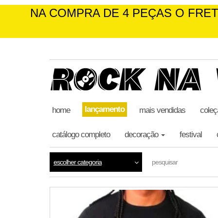
NA COMPRA DE 4 PEÇAS O FRE
skip
to
the
content
lançamento
home
mais vendidas
coleç
catálogo completo
decoração
festival
escolher categoria
pesquisar