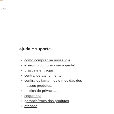
blur
s.
ajuda e suporte
como comprar na nossa loja
é seguro comprar com a gente!
das
prazos e entregas
central de atendimento
confira os tamanhos e medidas dos
nossos produtos.
política de privacidade
segurança
garantia/troca dos produtos
atacado