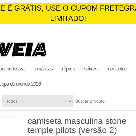
TE É GRÁTIS, USE O CUPOM FRETEGR
LIMITADO!
ão exclusiva
temáticas
réplica
sátiras
masculino
copa do mundo 2026
camiseta masculina stone
temple pilots (versão 2)