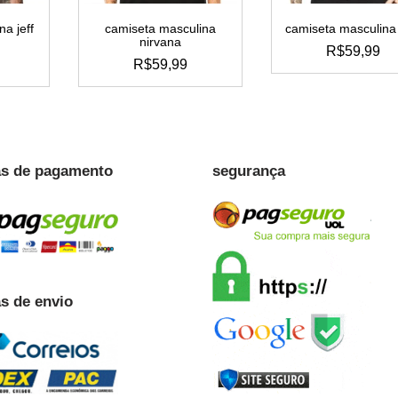
a jeff
camiseta masculina
camiseta masculina 
nirvana
R$
59,99
R$
59,99
este
este
produto
to
produto
tem
tem
várias
s
várias
variante
tes.
variantes.
as
s de pagamento
segurança
as
opções
es
opções
podem
m
podem
ser
ser
escolhi
hidas
escolhidas
na
na
página
a
página
do
s de envio
do
produto
to
produto