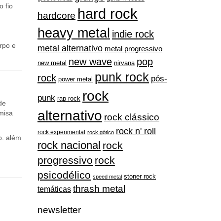
o fio
hard rock
hardcore
heavy metal
indie rock
rpo e
metal alternativo
metal progressivo
new wave
pop
nirvana
new metal
punk rock
rock
pós-
power metal
rock
punk
rap rock
de
alternativo
misa
rock clássico
rock n' roll
rock experimental
rock gótico
o. além
rock nacional
rock
progressivo
rock
psicodélico
stoner rock
speed metal
thrash metal
temáticas
newsletter