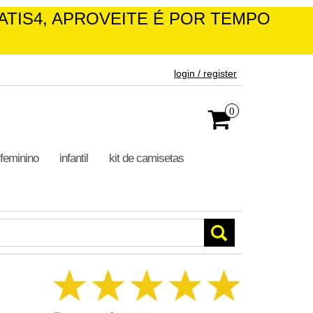
ATIS4, APROVEITE É POR TEMPO
login / register
0
feminino
infantil
kit de camisetas