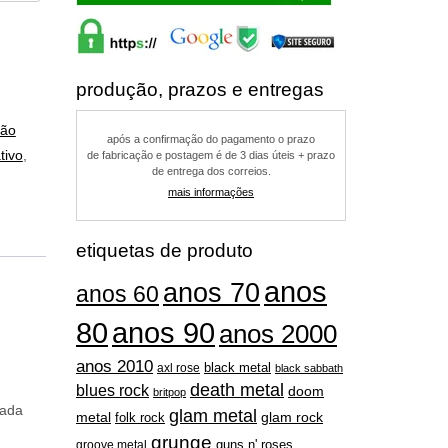
produção, prazos e entregas
ção
após a confirmação do pagamento o prazo
tivo
,
de fabricação e postagem é de 3 dias úteis + prazo
de entrega dos correios.
mais informações
etiquetas de produto
anos
anos 70
anos 60
80
anos 90
anos 2000
anos 2010
black metal
axl rose
black sabbath
death metal
blues rock
doom
britpop
eada
glam metal
metal
folk rock
glam rock
grunge
guns n' roses
groove metal