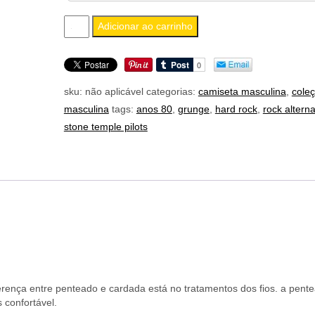
camiseta
Adicionar ao carrinho
masculina
stone
temple
sku:
não aplicável
categorias:
camiseta masculina
,
cole
pilots
masculina
tags:
anos 80
,
grunge
,
hard rock
,
rock alterna
(versão
stone temple pilots
2)
quantidade
erença entre penteado e cardada está no tratamentos dos fios. a pent
 confortável.