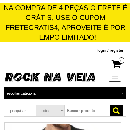
NA COMPRA DE 4 PEÇAS O FRETE É
GRÁTIS, USE O CUPOM
FRETEGRATIS4, APROVEITE É POR
TEMPO LIMITADO!
skip
login / register
to
the
0
content
Toggle
navigati
escolher categoria
pesquisar