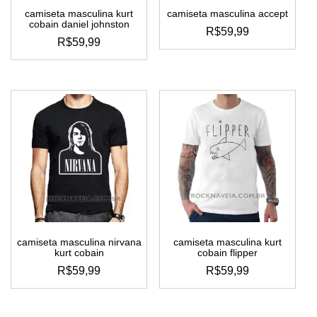
camiseta masculina kurt
camiseta masculina accept
cobain daniel johnston
R$
59,99
R$
59,99
este
este
produto
produto
tem
tem
várias
várias
variantes.
variantes.
as
as
opções
opções
podem
podem
ser
ser
escolhidas
escolhidas
na
na
página
página
do
do
produto
camiseta masculina nirvana
camiseta masculina kurt
produto
kurt cobain
cobain flipper
R$
59,99
R$
59,99
este
este
produto
produto