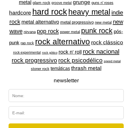
grunge
metal
glam rock
guns n' roses
groove metal
hard rock
heavy metal
indie
hardcore
rock
new
metal alternativo
metal progressivo
new metal
punk rock
wave
pop rock
pós-
nirvana
power metal
rock alternativo
rock clássico
punk
rap rock
rock nacional
rock n' roll
rock experimental
rock gótico
rock progressivo
rock psicodélico
speed metal
thrash metal
temáticas
stoner rock
newsletter