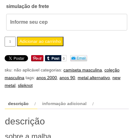
simulação de frete
camiseta
Adicionar ao carrinho
masculina
slipknot
quantidade
sku:
não aplicável
categorias:
camiseta masculina
,
coleção
masculina
tags:
anos 2000
,
anos 90
,
metal alternativo
,
new
metal
,
slipknot
descrição
informação adicional
descrição
sobre a malha