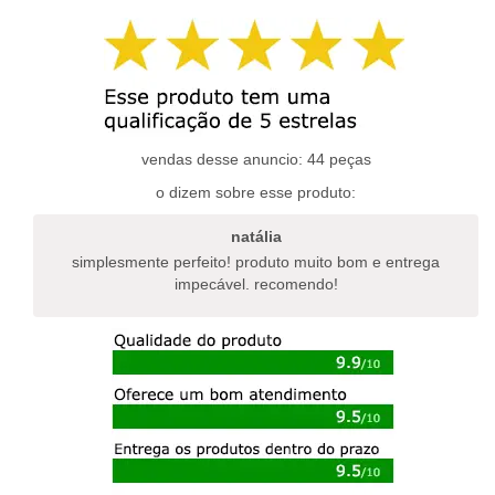
tem
tem
várias
várias
variantes.
variantes.
as
as
opções
opções
podem
podem
ser
ser
escolhidas
escolhidas
vendas desse anuncio: 44 peças
na
na
o dizem sobre esse produto:
página
página
do
do
natália
produto
produto
simplesmente perfeito! produto muito bom e entrega
impecável. recomendo!