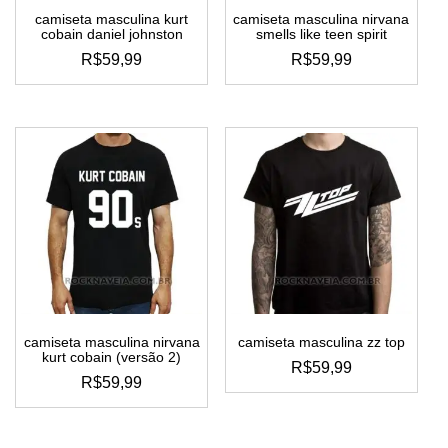
camiseta masculina kurt
camiseta masculina nirvana
cobain daniel johnston
smells like teen spirit
R$
59,99
R$
59,99
este
este
produto
produto
tem
tem
várias
várias
variantes.
variantes.
as
as
opções
opções
podem
podem
ser
ser
escolhidas
escolhidas
na
na
página
página
do
do
camiseta masculina nirvana
camiseta masculina zz top
produto
produto
kurt cobain (versão 2)
R$
59,99
R$
59,99
este
este
produto
produto
tem