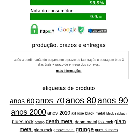
produção, prazos e entregas
após a confirmação do pagamento o prazo de fabricação e postagem é de 3
dias úteis + prazo de entrega dos correios.
mais informações
etiquetas de produto
anos 80
anos 90
anos 70
anos 60
anos 2000
anos 2010
black metal
axl rose
black sabbath
glam
death metal
blues rock
doom metal
folk rock
britpop
grunge
metal
glam rock
guns n' roses
groove metal