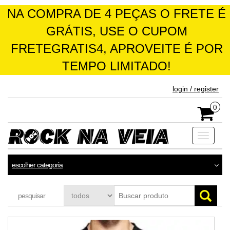
NA COMPRA DE 4 PEÇAS O FRETE É
GRÁTIS, USE O CUPOM
FRETEGRATIS4, APROVEITE É POR
TEMPO LIMITADO!
skip
login / register
to
the
0
content
Toggle
navigati
escolher categoria
pesquisar