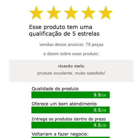
tem
várias
várias
variantes.
variantes.
as
as
opções
opções
podem
podem
ser
ser
escolhidas
escolhidas
vendas desse anuncio: 79 peças
na
na
página
o dizem sobre esse produto:
página
do
do
produto
ricardo melo
produto
produto excelente, muito satisfeito!