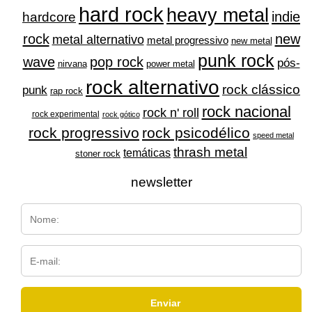
hard rock
heavy metal
indie
hardcore
rock
new
metal alternativo
metal progressivo
new metal
punk rock
wave
pop rock
pós-
nirvana
power metal
rock alternativo
rock clássico
punk
rap rock
rock nacional
rock n' roll
rock experimental
rock gótico
rock progressivo
rock psicodélico
speed metal
thrash metal
temáticas
stoner rock
newsletter