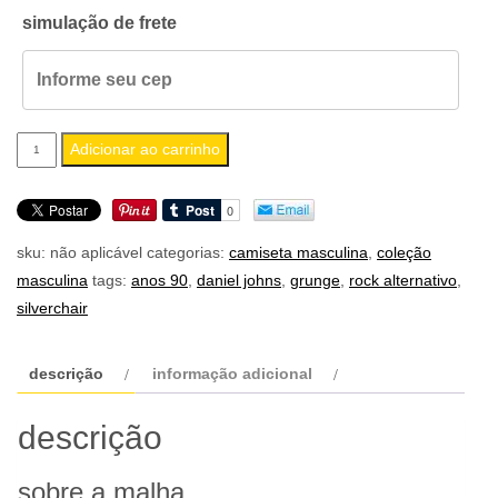
simulação de frete
camiseta
Adicionar ao carrinho
masculina
silverchair
quantidade
sku:
não aplicável
categorias:
camiseta masculina
,
coleção
masculina
tags:
anos 90
,
daniel johns
,
grunge
,
rock alternativo
,
silverchair
descrição
informação adicional
descrição
sobre a malha