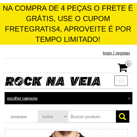
NA COMPRA DE 4 PEÇAS O FRETE É
GRÁTIS, USE O CUPOM
FRETEGRATIS4, APROVEITE É POR
TEMPO LIMITADO!
skip
login / register
to
the
0
content
Toggle
navigati
escolher categoria
pesquisar