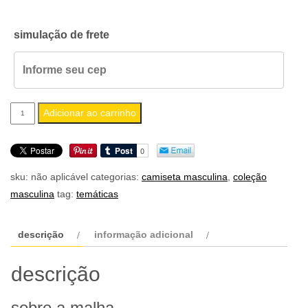
simulação de frete
camiseta
Adicionar ao carrinho
masculina
rock
star
sku:
não aplicável
categorias:
camiseta masculina
,
coleção
new
masculina
tag:
temáticas
york
quantidade
descrição
informação adicional
descrição
sobre a malha