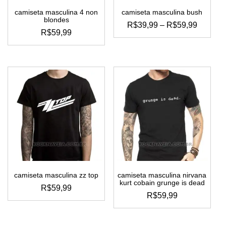
camiseta masculina 4 non
camiseta masculina bush
blondes
FAIXA
R$
39,99
–
R$
59,99
R$
59,99
DE
este
PREÇO
este
produto
produto
R$39,9
tem
tem
ATRAV
várias
várias
variantes.
R$59,9
variantes.
as
as
opções
opções
podem
podem
ser
ser
escolhidas
escolhidas
na
na
página
página
do
do
produto
camiseta masculina zz top
camiseta masculina nirvana
produto
kurt cobain grunge is dead
R$
59,99
R$
59,99
este
este
produto
produto
tem