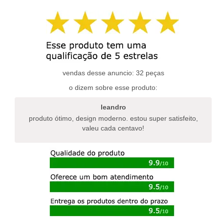
tem
várias
várias
variantes.
variantes.
as
as
opções
opções
podem
podem
ser
ser
escolhidas
escolhidas
vendas desse anuncio: 32 peças
na
na
página
o dizem sobre esse produto:
página
do
do
produto
leandro
produto
produto ótimo, design moderno. estou super satisfeito,
valeu cada centavo!