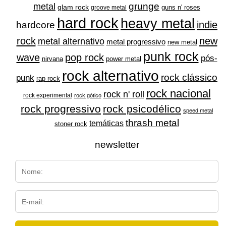
grunge
metal
glam rock
guns n' roses
groove metal
hard rock
heavy metal
indie
hardcore
rock
new
metal alternativo
metal progressivo
new metal
punk rock
wave
pop rock
pós-
nirvana
power metal
rock alternativo
rock clássico
punk
rap rock
rock nacional
rock n' roll
rock experimental
rock gótico
rock progressivo
rock psicodélico
speed metal
thrash metal
temáticas
stoner rock
newsletter