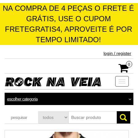
NA COMPRA DE 4 PEÇAS O FRETE É
GRÁTIS, USE O CUPOM
FRETEGRATIS4, APROVEITE É POR
TEMPO LIMITADO!
skip
login / register
to
the
0
content
Toggle
navigati
escolher categoria
pesquisar