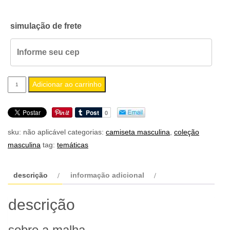
simulação de frete
camiseta
Adicionar ao carrinho
masculina
rock
n’
sku:
não aplicável
categorias:
camiseta masculina
,
coleção
roll
masculina
tag:
temáticas
v82
quantidade
descrição
informação adicional
descrição
sobre a malha