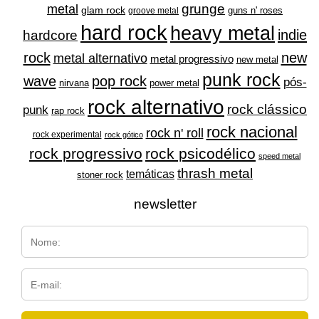
grunge
metal
glam rock
guns n' roses
groove metal
hard rock
heavy metal
indie
hardcore
rock
new
metal alternativo
metal progressivo
new metal
punk rock
wave
pop rock
pós-
nirvana
power metal
rock alternativo
rock clássico
punk
rap rock
rock nacional
rock n' roll
rock experimental
rock gótico
rock progressivo
rock psicodélico
speed metal
thrash metal
temáticas
stoner rock
newsletter