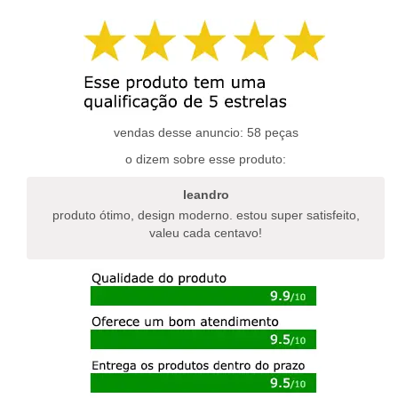
tem
tem
várias
várias
variantes.
variantes.
as
as
opções
opções
podem
podem
ser
ser
escolhidas
escolhidas
vendas desse anuncio: 58 peças
na
na
o dizem sobre esse produto:
página
página
do
do
leandro
produto
produto
produto ótimo, design moderno. estou super satisfeito,
valeu cada centavo!