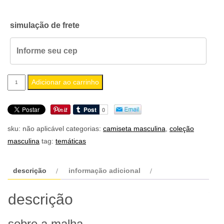
simulação de frete
camiseta
Adicionar ao carrinho
masculina
rock
n’
sku:
não aplicável
categorias:
camiseta masculina
,
coleção
roll
masculina
tag:
temáticas
v71
quantidade
descrição
informação adicional
descrição
sobre a malha