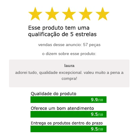
tem
várias
várias
variantes.
variantes.
as
as
opções
opções
podem
podem
ser
ser
escolhidas
escolhidas
vendas desse anuncio: 57 peças
na
na
página
o dizem sobre esse produto:
página
do
do
produto
laura
produto
adorei tudo, qualidade excepcional. valeu muito a pena a
compra!