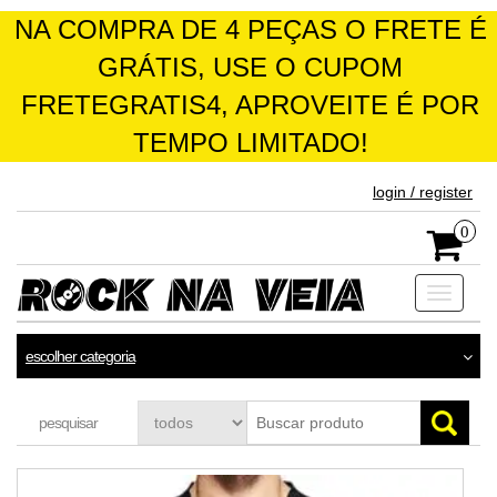
NA COMPRA DE 4 PEÇAS O FRETE É
GRÁTIS, USE O CUPOM
FRETEGRATIS4, APROVEITE É POR
TEMPO LIMITADO!
skip
login / register
to
the
0
content
Toggle
navigati
escolher categoria
pesquisar