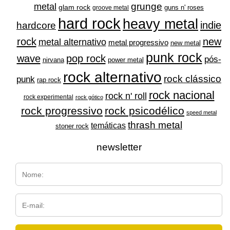
grunge
metal
glam rock
guns n' roses
groove metal
hard rock
heavy metal
indie
hardcore
rock
new
metal alternativo
metal progressivo
new metal
punk rock
wave
pop rock
pós-
nirvana
power metal
rock alternativo
rock clássico
punk
rap rock
rock nacional
rock n' roll
rock experimental
rock gótico
rock progressivo
rock psicodélico
speed metal
thrash metal
temáticas
stoner rock
newsletter