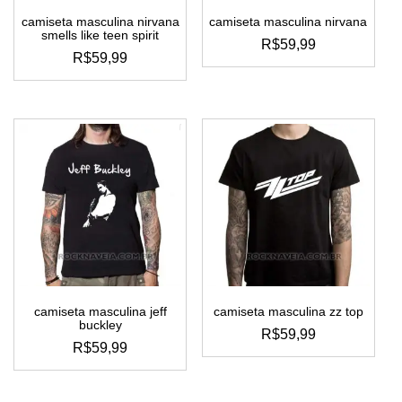
camiseta masculina nirvana
camiseta masculina nirvana
smells like teen spirit
R$
59,99
R$
59,99
este
este
produto
produto
tem
tem
várias
várias
variantes.
variantes.
as
as
opções
opções
podem
podem
ser
ser
escolhidas
escolhidas
na
na
página
página
do
do
produto
camiseta masculina jeff
camiseta masculina zz top
produto
buckley
R$
59,99
R$
59,99
este
este
produto
produto
tem