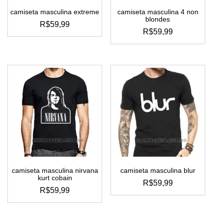
camiseta masculina extreme
camiseta masculina 4 non
blondes
R$
59,99
R$
59,99
este
este
produto
produto
tem
tem
várias
várias
variantes.
variantes.
as
as
opções
opções
podem
podem
ser
ser
escolhidas
escolhidas
na
na
página
página
do
do
produto
camiseta masculina nirvana
camiseta masculina blur
produto
kurt cobain
R$
59,99
R$
59,99
este
este
produto
produto
tem