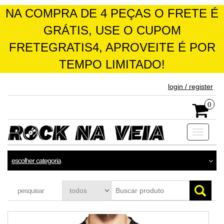
NA COMPRA DE 4 PEÇAS O FRETE É
GRÁTIS, USE O CUPOM
FRETEGRATIS4, APROVEITE É POR
TEMPO LIMITADO!
skip
login / register
to
the
0
content
Toggle
navigati
escolher categoria
pesquisar