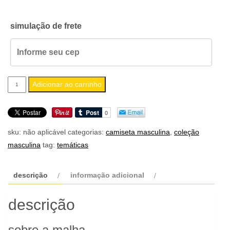
simulação de frete
camiseta
Adicionar ao carrinho
masculina
rock
n’
sku:
não aplicável
categorias:
camiseta masculina
,
coleção
roll
masculina
tag:
temáticas
v28
quantidade
descrição
informação adicional
descrição
sobre a malha