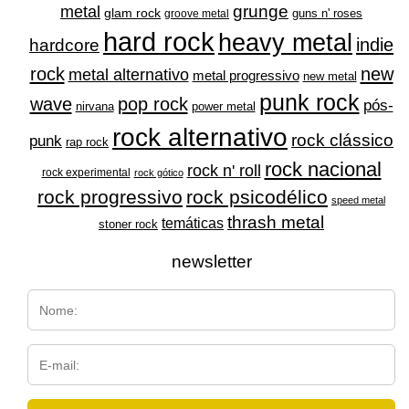
grunge
metal
glam rock
guns n' roses
groove metal
hard rock
heavy metal
indie
hardcore
rock
new
metal alternativo
metal progressivo
new metal
punk rock
wave
pop rock
pós-
nirvana
power metal
rock alternativo
rock clássico
punk
rap rock
rock nacional
rock n' roll
rock experimental
rock gótico
rock progressivo
rock psicodélico
speed metal
thrash metal
temáticas
stoner rock
newsletter