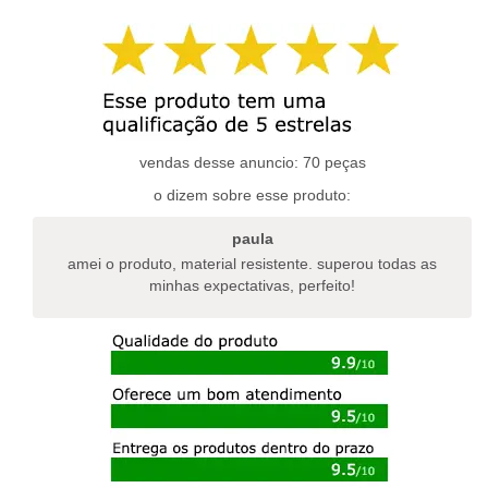
tem
várias
várias
variantes.
variantes.
as
as
opções
opções
podem
podem
ser
ser
escolhidas
escolhidas
vendas desse anuncio: 70 peças
na
na
página
o dizem sobre esse produto:
página
do
do
produto
paula
produto
amei o produto, material resistente. superou todas as
minhas expectativas, perfeito!