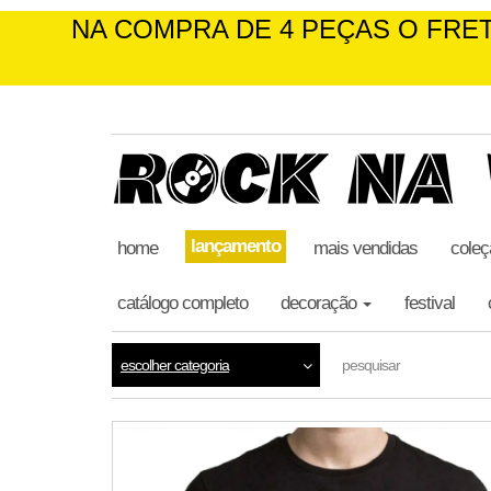
NA COMPRA DE 4 PEÇAS O FRETE É G
skip
to
the
content
lançamento
home
mais vendidas
coleç
catálogo completo
decoração
festival
escolher categoria
pesquisar