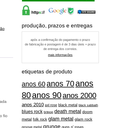
produção, prazos e entregas
ção
após a confirmação do pagamento o prazo
de fabricação e postagem é de 3 dias úteis + prazo
de entrega dos correios.
mais informações
etiquetas de produto
anos
anos 70
anos 60
80
anos 90
anos 2000
eada
anos 2010
black metal
axl rose
black sabbath
death metal
blues rock
doom
britpop
o fio
glam metal
metal
folk rock
glam rock
grunge
guns n' roses
groove metal
hard rock
hardcore