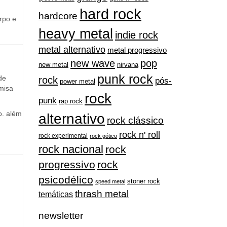
rpo e
heavy metal
indie rock
metal alternativo
metal progressivo
new wave
pop
nirvana
new metal
punk rock
de
rock
pós-
power metal
misa
rock
punk
rap rock
o. além
alternativo
rock clássico
rock n' roll
rock experimental
rock gótico
rock nacional
rock
progressivo
rock
psicodélico
stoner rock
speed metal
thrash metal
temáticas
newsletter