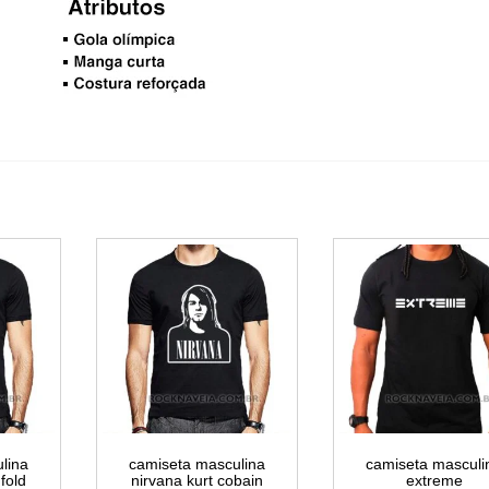
lina
camiseta masculina
camiseta masculi
fold
nirvana kurt cobain
extreme
R$
59,99
R$
59,99