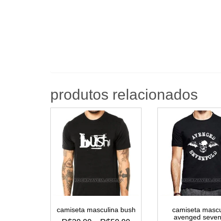
produtos relacionados
camiseta masculina bush
camiseta mascu
avenged seven
FAIXA
R$
39,99
–
R$
59,99
R$
59,99
DE
este