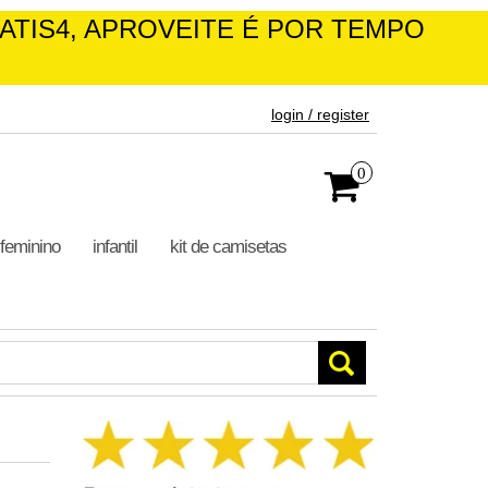
 APROVEITE É POR TEMPO LIMITADO!
login / register
0
feminino
infantil
kit de camisetas