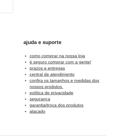
s.
ajuda e suporte
como comprar na nossa loja
é seguro comprar com a gente!
prazos e entregas
das
central de atendimento
confira os tamanhos e medidas dos
nossos produtos.
política de privacidade
segurança
garantia/troca dos produtos
atacado