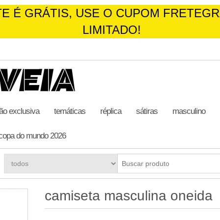
RÁTIS, USE O CUPOM FRETEGRATIS4,
ão exclusiva
temáticas
réplica
sátiras
masculino
copa do mundo 2026
camiseta masculina oneida
R$
59,99