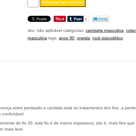
oneida
quantidade
sku:
não aplicável
categorias:
camiseta masculina
,
cole
masculina
tags:
anos 90
,
oneida
,
rock psicodélico
erença entre penteado e cardada está no tratamentos dos fios. a pent
 confortável.
omente de fio 30. este fio é de menor espessura, isto é, mais fino que 
er mais leve.