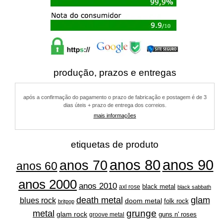
produção, prazos e entregas
após a confirmação do pagamento o prazo de fabricação e postagem é de 3
dias úteis + prazo de entrega dos correios.
mais informações
etiquetas de produto
anos 80
anos 90
anos 70
anos 60
anos 2000
anos 2010
black metal
axl rose
black sabbath
glam
death metal
blues rock
doom metal
folk rock
britpop
grunge
metal
glam rock
guns n' roses
groove metal