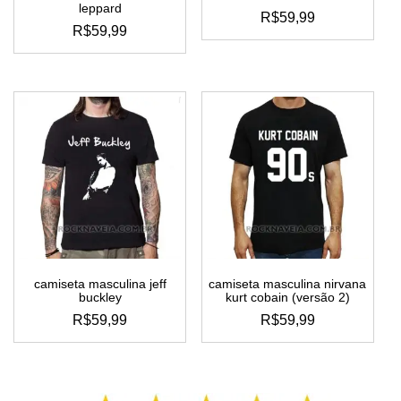
leppard
R$
59,99
R$
59,99
este
este
produto
produto
tem
tem
várias
várias
variantes.
variantes.
as
as
opções
opções
podem
podem
ser
ser
escolhidas
escolhidas
na
na
página
página
do
do
produto
camiseta masculina jeff
camiseta masculina nirvana
produto
buckley
kurt cobain (versão 2)
R$
59,99
R$
59,99
este
este
produto
produto
tem
tem
várias
várias