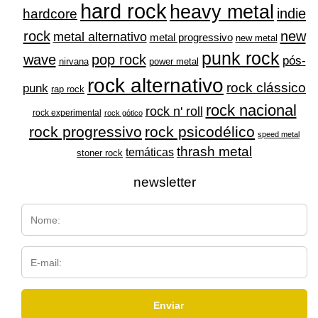
hard rock
heavy metal
indie
hardcore
rock
new
metal alternativo
metal progressivo
new metal
punk rock
wave
pop rock
pós-
nirvana
power metal
rock alternativo
rock clássico
punk
rap rock
rock nacional
rock n' roll
rock experimental
rock gótico
rock progressivo
rock psicodélico
speed metal
thrash metal
temáticas
stoner rock
newsletter