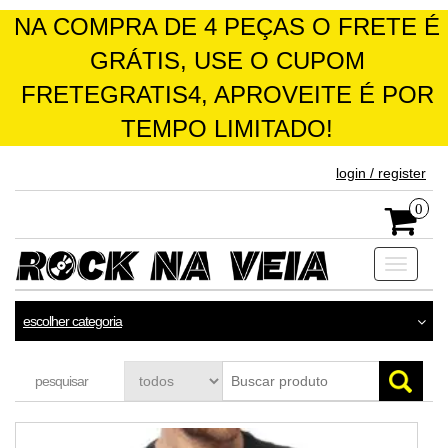
NA COMPRA DE 4 PEÇAS O FRETE É
GRÁTIS, USE O CUPOM
FRETEGRATIS4, APROVEITE É POR
TEMPO LIMITADO!
skip
login / register
to
the
0
content
Toggle
navigati
escolher categoria
pesquisar