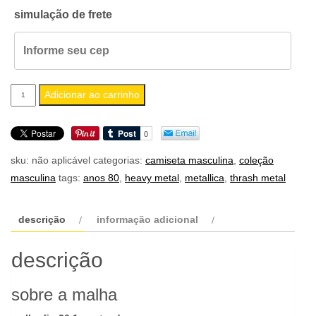
simulação de frete
camiseta
Adicionar ao carrinho
masculina
metallica
quantidade
sku:
não aplicável
categorias:
camiseta masculina
,
coleção
masculina
tags:
anos 80
,
heavy metal
,
metallica
,
thrash metal
descrição
informação adicional
descrição
sobre a malha