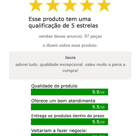
variantes.
variantes.
as
as
opções
opções
podem
podem
ser
ser
escolhidas
escolhidas
vendas desse anuncio: 97 peças
na
na
o dizem sobre esse produto:
página
página
do
do
laura
produto
produto
adorei tudo, qualidade excepcional. valeu muito a pena a
compra!