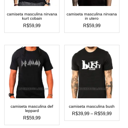
camiseta masculina nirvana
camiseta masculina nirvana
kurt cobain
in utero
R$
59,99
R$
59,99
este
este
produto
produto
tem
tem
várias
várias
variantes.
variantes.
as
as
opções
opções
podem
podem
ser
ser
escolhidas
escolhidas
na
na
página
página
do
do
camiseta masculina def
camiseta masculina bush
produto
produto
leppard
FAIXA
R$
39,99
–
R$
59,99
R$
59,99
DE
este
PREÇO
este
produto