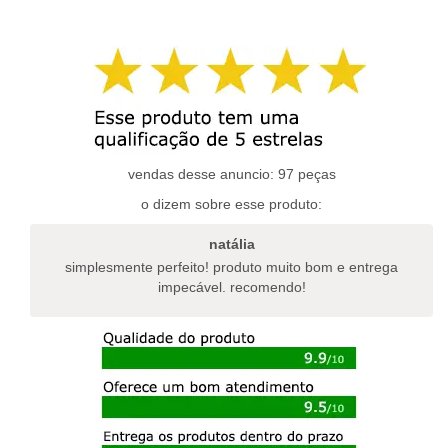
produto
R$39,9
tem
tem
ATRAV
várias
várias
variantes.
R$59,9
variantes.
as
as
opções
opções
podem
podem
ser
ser
escolhidas
escolhidas
vendas desse anuncio: 97 peças
na
na
página
o dizem sobre esse produto:
página
do
do
produto
natália
produto
simplesmente perfeito! produto muito bom e entrega
impecável. recomendo!