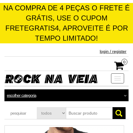
NA COMPRA DE 4 PEÇAS O FRETE É
GRÁTIS, USE O CUPOM
FRETEGRATIS4, APROVEITE É POR
TEMPO LIMITADO!
skip
login / register
to
the
0
content
Toggle
navigati
escolher categoria
pesquisar