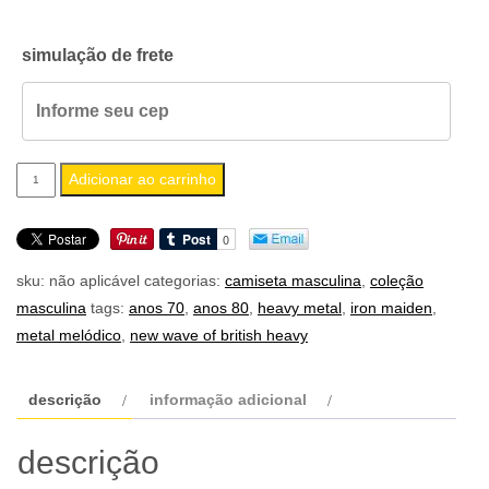
simulação de frete
camiseta
Adicionar ao carrinho
masculina
iron
maiden
sku:
não aplicável
categorias:
camiseta masculina
,
coleção
nomes
masculina
tags:
anos 70
,
anos 80
,
heavy metal
,
iron maiden
,
quantidade
metal melódico
,
new wave of british heavy
descrição
informação adicional
descrição