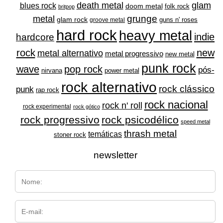
glam
death metal
blues rock
doom metal
folk rock
britpop
grunge
metal
glam rock
guns n' roses
groove metal
hard rock
heavy metal
indie
hardcore
rock
new
metal alternativo
metal progressivo
new metal
punk rock
wave
pop rock
pós-
nirvana
power metal
rock alternativo
rock clássico
punk
rap rock
rock nacional
rock n' roll
rock experimental
rock gótico
rock progressivo
rock psicodélico
speed metal
thrash metal
temáticas
stoner rock
newsletter