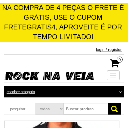
NA COMPRA DE 4 PEÇAS O FRETE É
GRÁTIS, USE O CUPOM
FRETEGRATIS4, APROVEITE É POR
TEMPO LIMITADO!
skip
login / register
to
the
0
content
Toggle
navigati
escolher categoria
pesquisar