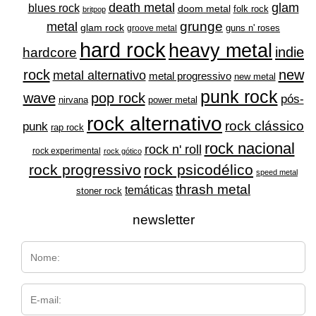
glam
death metal
blues rock
doom metal
folk rock
britpop
grunge
metal
glam rock
guns n' roses
groove metal
hard rock
heavy metal
indie
hardcore
rock
new
metal alternativo
metal progressivo
new metal
punk rock
wave
pop rock
pós-
nirvana
power metal
rock alternativo
rock clássico
punk
rap rock
rock nacional
rock n' roll
rock experimental
rock gótico
rock progressivo
rock psicodélico
speed metal
thrash metal
temáticas
stoner rock
newsletter