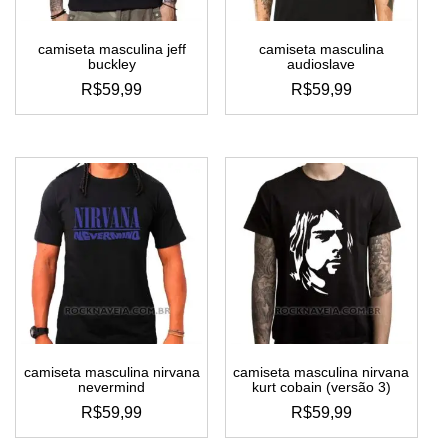
camiseta masculina jeff
camiseta masculina
buckley
audioslave
R$
59,99
R$
59,99
este
este
produto
produto
tem
tem
várias
várias
variantes.
variantes.
as
as
opções
opções
podem
podem
ser
ser
escolhidas
escolhidas
na
na
página
página
do
do
camiseta masculina nirvana
camiseta masculina nirvana
produto
produto
nevermind
kurt cobain (versão 3)
R$
59,99
R$
59,99
este
este