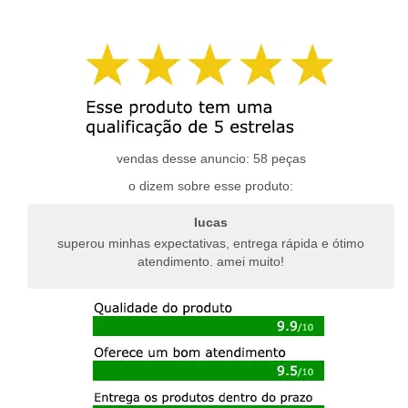
produto
produto
tem
tem
várias
várias
variantes.
variantes.
as
as
opções
opções
podem
podem
ser
ser
escolhidas
escolhidas
vendas desse anuncio: 58 peças
na
na
o dizem sobre esse produto:
página
página
do
do
lucas
produto
produto
superou minhas expectativas, entrega rápida e ótimo
atendimento. amei muito!