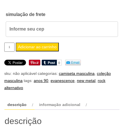
simulação de frete
camiseta
Adicionar ao carrinho
masculina
evanescence
quantidade
sku:
não aplicável
categorias:
camiseta masculina
,
coleção
masculina
tags:
anos 90
,
evanescence
,
new metal
,
rock
alternativo
descrição
informação adicional
descrição