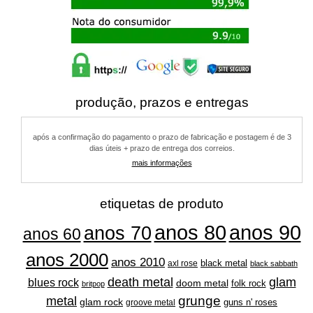
produção, prazos e entregas
após a confirmação do pagamento o prazo de fabricação e postagem é de 3
dias úteis + prazo de entrega dos correios.
mais informações
etiquetas de produto
anos 80
anos 90
anos 70
anos 60
anos 2000
anos 2010
black metal
axl rose
black sabbath
glam
death metal
blues rock
doom metal
folk rock
britpop
grunge
metal
glam rock
guns n' roses
groove metal