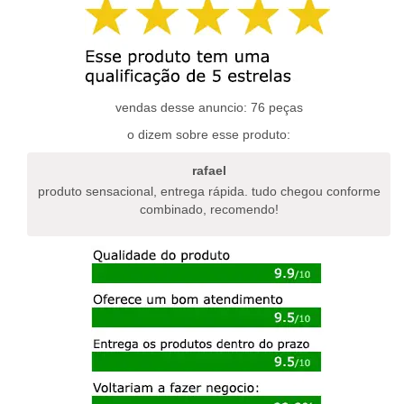
variantes.
variantes.
as
as
opções
opções
podem
podem
ser
ser
escolhidas
escolhidas
vendas desse anuncio: 76 peças
na
na
página
o dizem sobre esse produto:
página
do
do
produto
rafael
produto
produto sensacional, entrega rápida. tudo chegou conforme
combinado, recomendo!