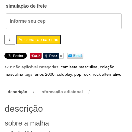
simulação de frete
camiseta
Adicionar ao carrinho
masculina
coldplay
quantidade
sku:
não aplicável
categorias:
camiseta masculina
,
coleção
masculina
tags:
anos 2000
,
coldplay
,
pop rock
,
rock alternativo
descrição
informação adicional
descrição
sobre a malha