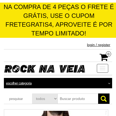
NA COMPRA DE 4 PEÇAS O FRETE É
GRÁTIS, USE O CUPOM
FRETEGRATIS4, APROVEITE É POR
TEMPO LIMITADO!
skip
login / register
to
the
0
content
Toggle
navigati
escolher categoria
pesquisar