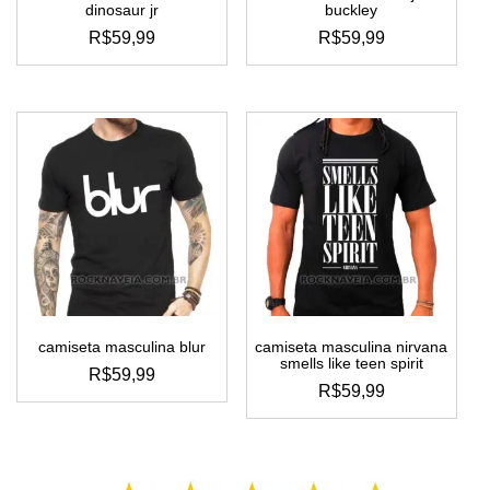
dinosaur jr
buckley
R$
59,99
R$
59,99
este
este
produto
produto
tem
tem
várias
várias
variantes.
variantes.
as
as
opções
opções
podem
podem
ser
ser
escolhidas
escolhidas
na
na
página
página
do
do
camiseta masculina blur
camiseta masculina nirvana
produto
produto
smells like teen spirit
R$
59,99
R$
59,99
este
este
produto
produto
tem
tem
várias
várias