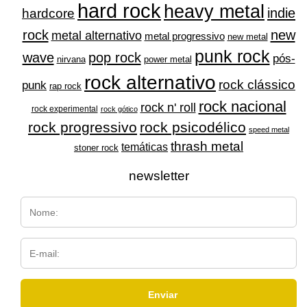
hard rock
heavy metal
indie
hardcore
rock
new
metal alternativo
metal progressivo
new metal
punk rock
wave
pop rock
pós-
nirvana
power metal
rock alternativo
rock clássico
punk
rap rock
rock nacional
rock n' roll
rock experimental
rock gótico
rock progressivo
rock psicodélico
speed metal
thrash metal
temáticas
stoner rock
newsletter