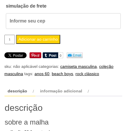
simulação de frete
camiseta
Adicionar ao carrinho
masculina
beach
boys
sku:
não aplicável
categorias:
camiseta masculina
,
coleção
quantidade
masculina
tags:
anos 60
,
beach boys
,
rock clássico
descrição
informação adicional
descrição
sobre a malha