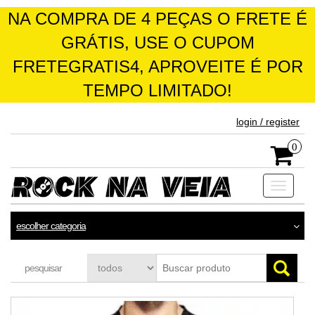
NA COMPRA DE 4 PEÇAS O FRETE É
GRÁTIS, USE O CUPOM
FRETEGRATIS4, APROVEITE É POR
TEMPO LIMITADO!
skip
login / register
to
the
0
content
Toggle
navigati
escolher categoria
pesquisar