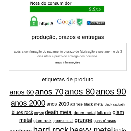
produção, prazos e entregas
após a confirmação do pagamento o prazo de fabricação e postagem é de 3
dias úteis + prazo de entrega dos correios.
mais informações
etiquetas de produto
anos 80
anos 90
anos 70
anos 60
anos 2000
anos 2010
black metal
axl rose
black sabbath
glam
death metal
blues rock
doom metal
folk rock
britpop
grunge
metal
glam rock
guns n' roses
groove metal
hard rock
heavy metal
indie
hardcore