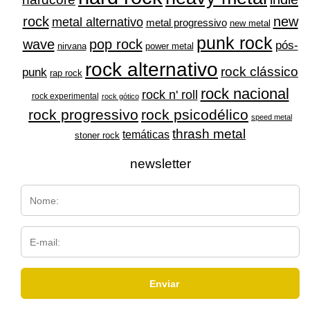
rock
new
metal alternativo
metal progressivo
new metal
punk rock
wave
pop rock
pós-
nirvana
power metal
rock alternativo
rock clássico
punk
rap rock
rock nacional
rock n' roll
rock experimental
rock gótico
rock progressivo
rock psicodélico
speed metal
thrash metal
temáticas
stoner rock
newsletter