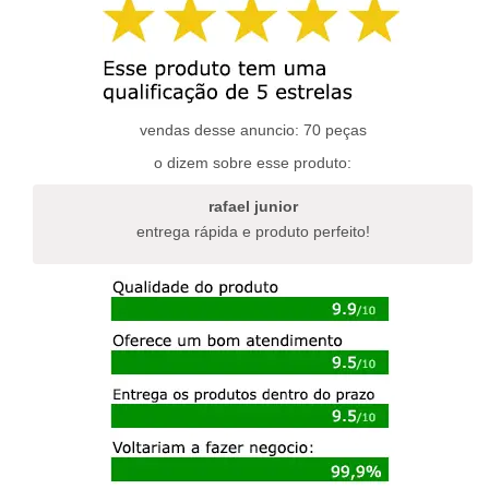
variantes.
variantes.
as
as
opções
opções
podem
podem
ser
ser
escolhidas
escolhidas
vendas desse anuncio: 70 peças
na
na
página
o dizem sobre esse produto:
página
do
do
produto
rafael junior
produto
entrega rápida e produto perfeito!