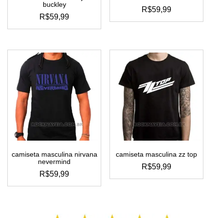
buckley
R$
59,99
R$
59,99
este
este
produto
produto
tem
tem
várias
várias
variantes.
variantes.
as
as
opções
opções
podem
podem
ser
ser
escolhidas
escolhidas
na
na
página
página
do
do
produto
camiseta masculina nirvana
camiseta masculina zz top
produto
nevermind
R$
59,99
R$
59,99
este
este
produto
produto
tem
tem
várias
várias