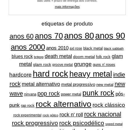
dias úteis + prazo de entrega dos correios.
mais informações
etiquetas de produto
anos 80
anos 90
anos 70
anos 60
anos 2000
anos 2010
black metal
axl rose
black sabbath
glam
death metal
blues rock
doom metal
folk rock
britpop
grunge
metal
glam rock
guns n' roses
groove metal
hard rock
heavy metal
indie
hardcore
rock
new
metal alternativo
metal progressivo
new metal
punk rock
wave
pop rock
pós-
nirvana
power metal
rock alternativo
rock clássico
punk
rap rock
rock nacional
rock n' roll
rock experimental
rock gótico
rock progressivo
rock psicodélico
speed metal