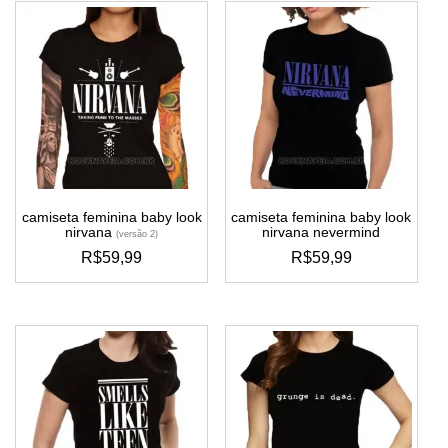
camiseta feminina baby look
camiseta feminina baby look
nirvana
nirvana nevermind
(versão 2)
R$
59,99
R$
59,99
este
este
produto
produto
tem
tem
várias
várias
variantes.
variantes.
as
as
opções
opções
podem
podem
ser
ser