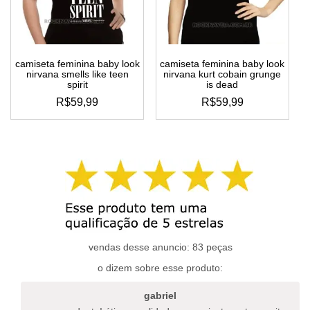
escolhidas
escolhidas
na
na
página
página
do
do
camiseta feminina baby look
camiseta feminina baby look
produto
produto
nirvana smells like teen
nirvana kurt cobain grunge
spirit
is dead
R$
59,99
R$
59,99
este
este
produto
produto
tem
tem
várias
várias
variantes.
variantes.
as
as
opções
opções
podem
podem
ser
ser
escolhidas
escolhidas
vendas desse anuncio: 83 peças
na
na
o dizem sobre esse produto:
página
página
do
do
gabriel
produto
produto