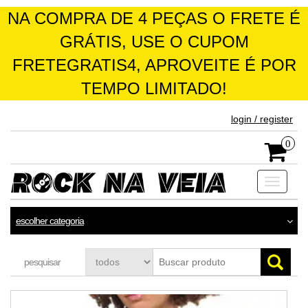
NA COMPRA DE 4 PEÇAS O FRETE É
GRÁTIS, USE O CUPOM
FRETEGRATIS4, APROVEITE É POR
TEMPO LIMITADO!
skip
login / register
to
the
0
content
Toggle
navigati
escolher categoria
pesquisar