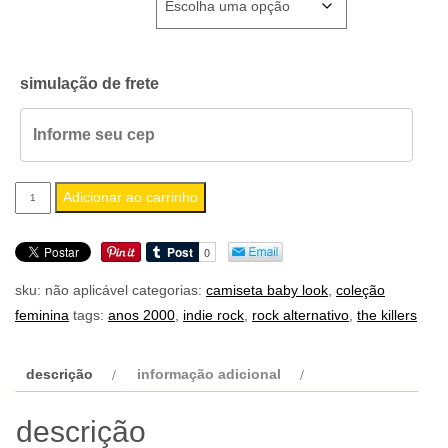
simulação de frete
camiseta
Adicionar ao carrinho
feminina
baby
look
sku:
não aplicável
categorias:
camiseta baby look
,
coleção
the
feminina
tags:
anos 2000
,
indie rock
,
rock alternativo
,
the killers
killers
quantidade
descrição
informação adicional
descrição