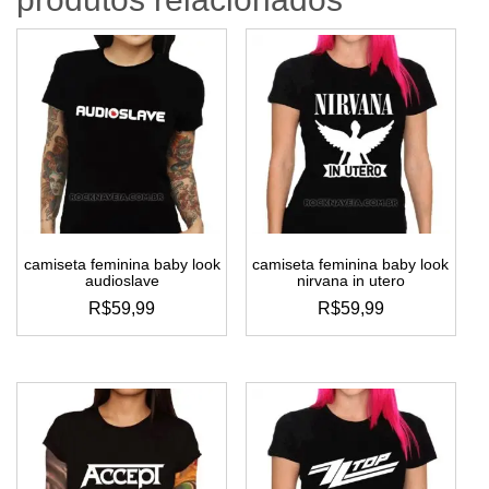
camiseta feminina baby look
camiseta feminina baby look
audioslave
nirvana in utero
R$
59,99
R$
59,99
este
este
produto
produto
tem
tem
várias
várias
variantes.
variantes.
as
as
opções
opções