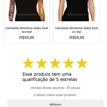
podem
podem
ser
ser
escolhidas
escolhidas
na
na
página
página
do
do
camiseta feminina baby look
camiseta feminina baby look
produto
produto
accept
zz top
R$
59,99
R$
59,99
este
este
produto
produto
tem
tem
várias
várias
variantes.
variantes.
as
as
opções
opções
podem
podem
ser
ser
escolhidas
escolhidas
vendas desse anuncio: 30 peças
na
na
o dizem sobre esse produto:
página
página
do
do
débora
produto
produto