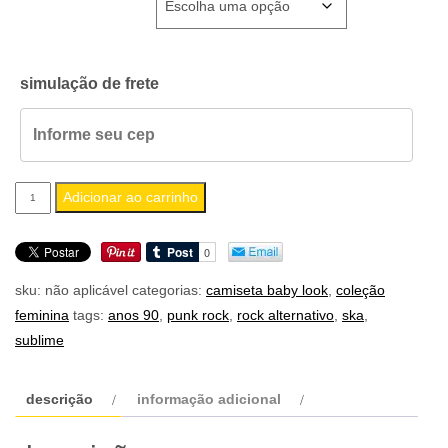
simulação de frete
camiseta
Adicionar ao carrinho
feminina
baby
look
sku:
não aplicável
categorias:
camiseta baby look
,
coleção
sublime
feminina
tags:
anos 90
,
punk rock
,
rock alternativo
,
ska
,
quantidade
sublime
descrição
informação adicional