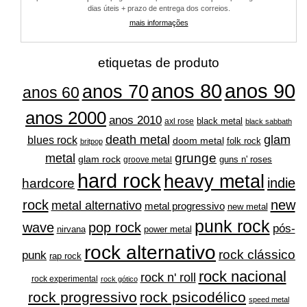
dias úteis + prazo de entrega dos correios.
mais informações
etiquetas de produto
anos 80
anos 90
anos 70
anos 60
anos 2000
anos 2010
black metal
axl rose
black sabbath
glam
death metal
blues rock
doom metal
folk rock
britpop
grunge
metal
glam rock
guns n' roses
groove metal
hard rock
heavy metal
indie
hardcore
rock
new
metal alternativo
metal progressivo
new metal
punk rock
wave
pop rock
pós-
nirvana
power metal
rock alternativo
rock clássico
punk
rap rock
rock nacional
rock n' roll
rock experimental
rock gótico
rock progressivo
rock psicodélico
speed metal