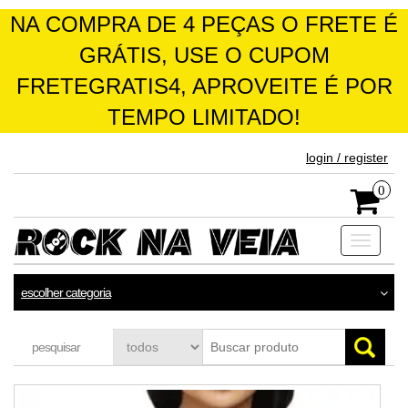
NA COMPRA DE 4 PEÇAS O FRETE É
GRÁTIS, USE O CUPOM
FRETEGRATIS4, APROVEITE É POR
TEMPO LIMITADO!
skip
login / register
to
the
0
content
Toggle
navigati
escolher categoria
pesquisar