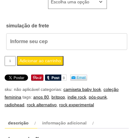
simulação de frete
camiseta
Adicionar ao carrinho
feminina
baby
look
sku:
não aplicável
categorias:
camiseta baby look
,
coleção
radiohead
feminina
tags:
anos 80
,
britpop
,
indie rock
,
pós-punk
,
quantidade
radiohead
,
rock alternativo
,
rock experimental
descrição
informação adicional