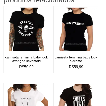
camiseta feminina baby look
camiseta feminina baby look
avenged sevenfold
extreme
R$
59,99
R$
59,99
este
este
produto
produto
tem
tem
várias
várias
variantes.
variantes.
as
as
opções
opções