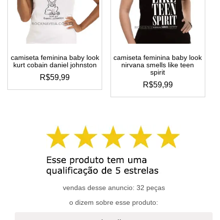
podem
podem
ser
ser
escolhidas
escolhidas
na
na
página
página
do
do
camiseta feminina baby look
camiseta feminina baby look
produto
produto
kurt cobain daniel johnston
nirvana smells like teen
spirit
R$
59,99
R$
59,99
este
este
produto
produto
tem
tem
várias
várias
variantes.
variantes.
as
as
opções
opções
podem
podem
ser
ser
escolhidas
escolhidas
vendas desse anuncio: 32 peças
na
na
página
o dizem sobre esse produto:
página
do
do
produto