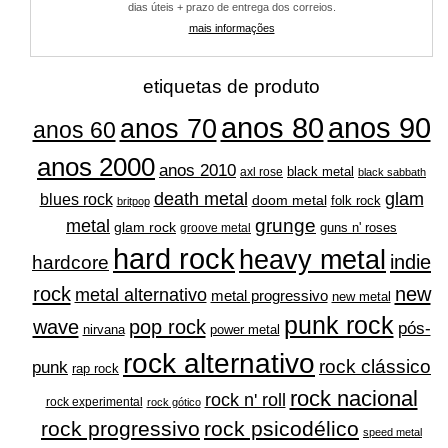
dias úteis + prazo de entrega dos correios.
mais informações
etiquetas de produto
anos 80
anos 90
anos 70
anos 60
anos 2000
anos 2010
black metal
axl rose
black sabbath
glam
death metal
blues rock
doom metal
folk rock
britpop
grunge
metal
glam rock
guns n' roses
groove metal
hard rock
heavy metal
indie
hardcore
rock
new
metal alternativo
metal progressivo
new metal
punk rock
wave
pop rock
pós-
nirvana
power metal
rock alternativo
rock clássico
punk
rap rock
rock nacional
rock n' roll
rock experimental
rock gótico
rock progressivo
rock psicodélico
speed metal