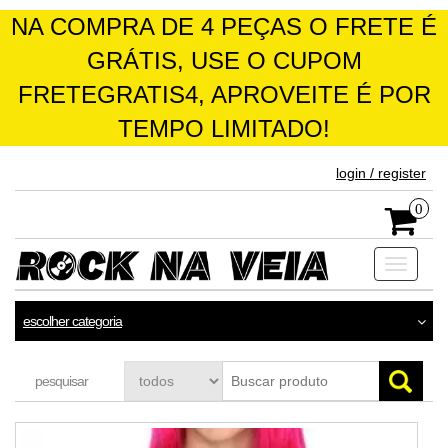
NA COMPRA DE 4 PEÇAS O FRETE É
GRÁTIS, USE O CUPOM
FRETEGRATIS4, APROVEITE É POR
TEMPO LIMITADO!
skip
login / register
to
the
0
content
Toggle
navigati
escolher categoria
pesquisar