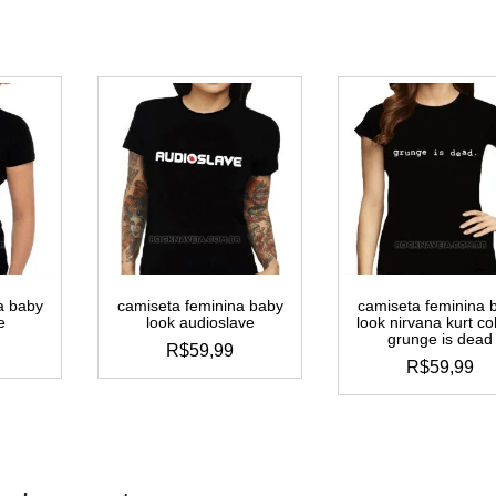
a baby
camiseta feminina baby
camiseta feminina 
e
look audioslave
look nirvana kurt c
grunge is dead
R$
59,99
R$
59,99
este
este
to
produto
produto
tem
tem
s
várias
várias
tes.
variantes.
variante
as