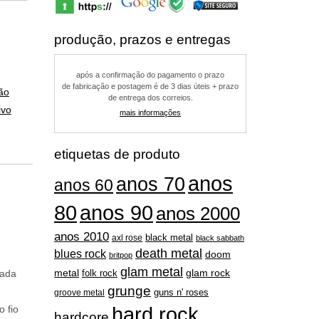
produção, prazos e entregas
após a confirmação do pagamento o prazo
de fabricação e postagem é de 3 dias úteis + prazo
ão
de entrega dos correios.
ivo
mais informações
etiquetas de produto
anos
anos 70
anos 60
80
anos 90
anos 2000
anos 2010
black metal
axl rose
black sabbath
death metal
blues rock
doom
britpop
glam metal
metal
eada
folk rock
glam rock
grunge
guns n' roses
groove metal
o fio
hard rock
hardcore