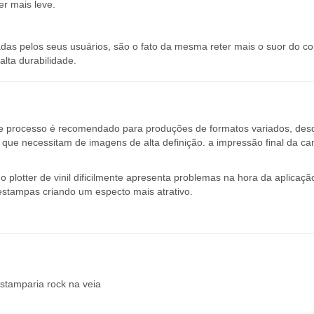
er mais leve.
s pelos seus usuários, são o fato da mesma reter mais o suor do co
lta durabilidade.
te processo é recomendado para produções de formatos variados, des
ue necessitam de imagens de alta definição. a impressão final da ca
 plotter de vinil dificilmente apresenta problemas na hora da aplicaçã
estampas criando um especto mais atrativo.