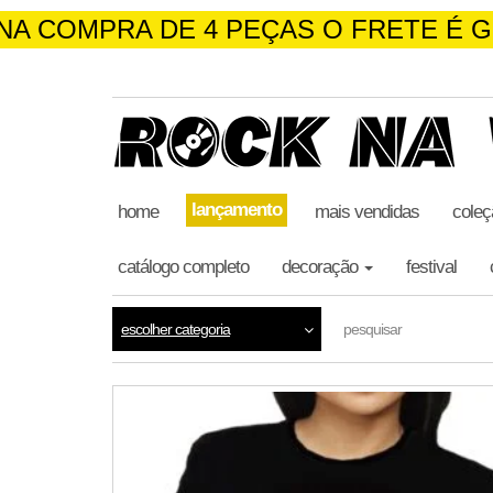
NA COMPRA DE 4 PEÇAS O FRETE É G
skip
to
the
content
lançamento
home
mais vendidas
coleç
catálogo completo
decoração
festival
escolher categoria
pesquisar