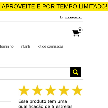
 APROVEITE É POR TEMPO LIMITADO!
login / register
0
feminino
infantil
kit de camisetas
k