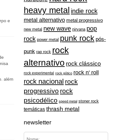
heavy metal
indie rock
metal alternativo
metal progressivo
rpo e
new wave
pop
nirvana
new metal
punk rock
rock
pós-
power metal
rock
punk
rap rock
de
alternativo
rock clássico
misa
rock n' roll
rock experimental
rock gótico
o. além
rock nacional
rock
progressivo
rock
psicodélico
stoner rock
speed metal
thrash metal
temáticas
newsletter