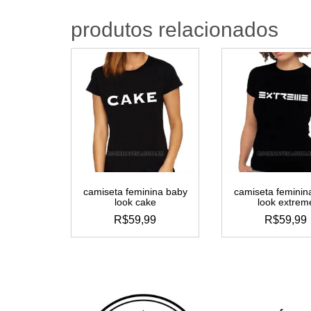
produtos relacionados
camiseta feminina baby
camiseta feminin
look cake
look extrem
R$
59,99
R$
59,99
este
este
produto
produ
tem
tem
várias
vária
variantes.
varian
as
as