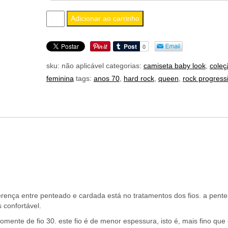
camiseta
Adicionar ao carrinho
feminina
baby
look
sku:
não aplicável
categorias:
camiseta baby look
,
coleç
queen
feminina
tags:
anos 70
,
hard rock
,
queen
,
rock progress
we
will
rock
you
quantidade
erença entre penteado e cardada está no tratamentos dos fios. a pent
 confortável.
omente de fio 30. este fio é de menor espessura, isto é, mais fino que 