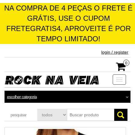
NA COMPRA DE 4 PEÇAS O FRETE É
GRÁTIS, USE O CUPOM
FRETEGRATIS4, APROVEITE É POR
TEMPO LIMITADO!
skip
login / register
to
the
0
content
Toggle
navigati
escolher categoria
pesquisar