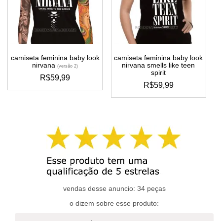
podem
podem
ser
ser
escolhidas
escolhidas
na
na
página
página
do
do
camiseta feminina baby look
camiseta feminina baby look
produto
produto
nirvana
nirvana smells like teen
(versão 2)
spirit
R$
59,99
R$
59,99
este
este
produto
produto
tem
tem
várias
várias
variantes.
variantes.
as
as
opções
opções
podem
podem
ser
ser
escolhidas
escolhidas
vendas desse anuncio: 34 peças
na
na
página
o dizem sobre esse produto:
página
do
do
produto