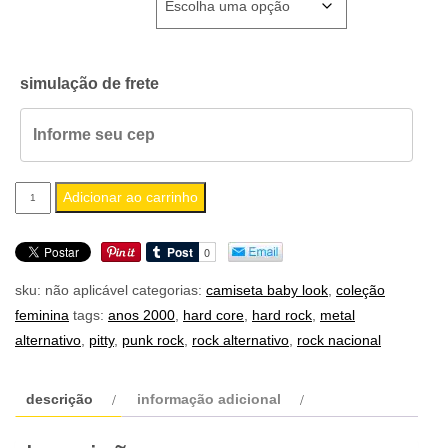
simulação de frete
camiseta
Adicionar ao carrinho
feminina
baby
look
sku:
não aplicável
categorias:
camiseta baby look
,
coleção
pitty
feminina
tags:
anos 2000
,
hard core
,
hard rock
,
metal
quantidade
alternativo
,
pitty
,
punk rock
,
rock alternativo
,
rock nacional
descrição
informação adicional