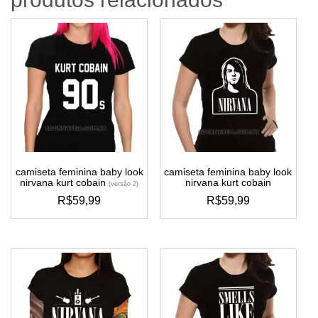
camiseta feminina baby look
camiseta feminina baby look
nirvana kurt cobain
nirvana kurt cobain
(versão 2)
R$
59,99
R$
59,99
este
este
produto
produto
tem
tem
várias
várias
variantes.
variantes.
as
as
opções
opções