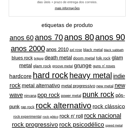
dias úteis + prazo de entrega dos correios.
mais informações
etiquetas de produto
anos 80
anos 90
anos 70
anos 60
anos 2000
anos 2010
black metal
axl rose
black sabbath
glam
death metal
blues rock
doom metal
folk rock
britpop
grunge
metal
glam rock
guns n' roses
groove metal
hard rock
heavy metal
indie
hardcore
rock
new
metal alternativo
metal progressivo
new metal
punk rock
wave
pop rock
pós-
nirvana
power metal
rock alternativo
rock clássico
punk
rap rock
rock nacional
rock n' roll
rock experimental
rock gótico
rock progressivo
rock psicodélico
speed metal