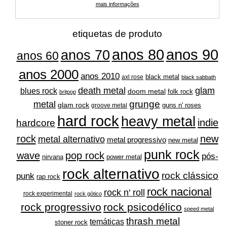
mais informações
etiquetas de produto
anos 80
anos 90
anos 70
anos 60
anos 2000
anos 2010
black metal
axl rose
black sabbath
glam
death metal
blues rock
doom metal
folk rock
britpop
grunge
metal
glam rock
guns n' roses
groove metal
hard rock
heavy metal
indie
hardcore
rock
new
metal alternativo
metal progressivo
new metal
punk rock
wave
pop rock
pós-
nirvana
power metal
rock alternativo
rock clássico
punk
rap rock
rock nacional
rock n' roll
rock experimental
rock gótico
rock progressivo
rock psicodélico
speed metal
thrash metal
temáticas
stoner rock