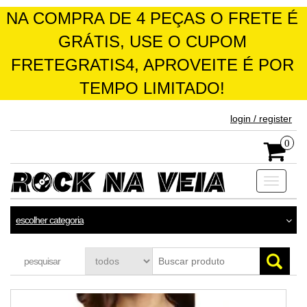
NA COMPRA DE 4 PEÇAS O FRETE É
GRÁTIS, USE O CUPOM
FRETEGRATIS4, APROVEITE É POR
TEMPO LIMITADO!
skip
login / register
to
the
0
content
Toggle
navigati
escolher categoria
pesquisar