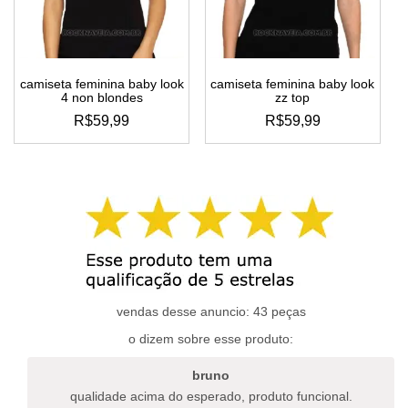
escolhidas
escolhidas
na
na
página
página
do
do
camiseta feminina baby look
camiseta feminina baby look
produto
produto
4 non blondes
zz top
R$
59,99
R$
59,99
este
este
produto
produto
tem
tem
várias
várias
variantes.
variantes.
as
as
opções
opções
podem
podem
ser
ser
escolhidas
escolhidas
vendas desse anuncio: 43 peças
na
na
o dizem sobre esse produto:
página
página
do
do
bruno
produto
produto
qualidade acima do esperado, produto funcional.