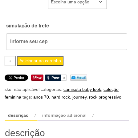
simulação de frete
camiseta
Adicionar ao carrinho
feminina
baby
look
sku:
não aplicável
categorias:
camiseta baby look
,
coleção
journey
feminina
tags:
anos 70
,
hard rock
,
journey
,
rock progressivo
quantidade
descrição
informação adicional
descrição