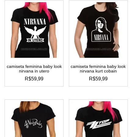
camiseta feminina baby look
camiseta feminina baby look
nirvana in utero
nirvana kurt cobain
R$
59,99
R$
59,99
este
este
produto
produto
tem
tem
várias
várias
variantes.
variantes.
as
as
opções
opções
podem
podem
ser
ser