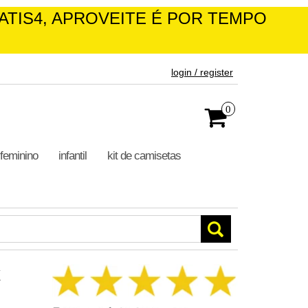
ATIS4, APROVEITE É POR TEMPO
login / register
0
feminino
infantil
kit de camisetas
k