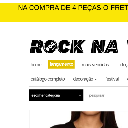
NA COMPRA DE 4 PEÇAS O FRET
skip
to
the
content
lançamento
home
mais vendidas
coleç
catálogo completo
decoração
festival
escolher categoria
pesquisar