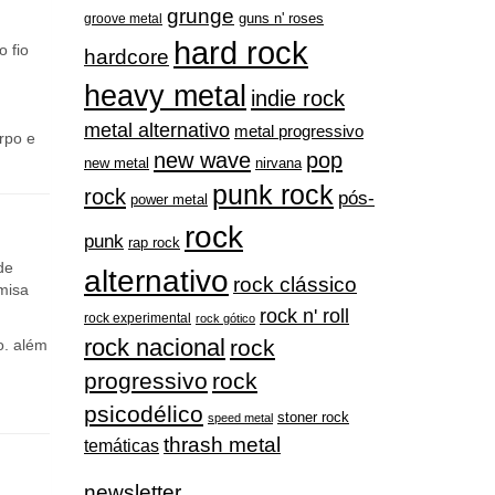
grunge
guns n' roses
groove metal
hard rock
o fio
hardcore
heavy metal
indie rock
metal alternativo
metal progressivo
rpo e
new wave
pop
nirvana
new metal
punk rock
rock
pós-
power metal
rock
punk
rap rock
de
alternativo
rock clássico
misa
rock n' roll
rock experimental
rock gótico
rock nacional
rock
o. além
progressivo
rock
psicodélico
stoner rock
speed metal
thrash metal
temáticas
newsletter