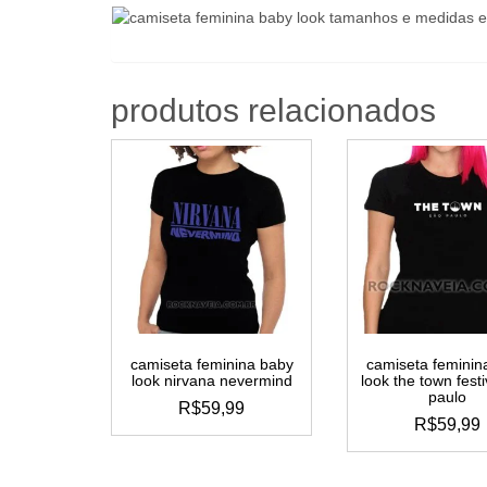
produtos relacionados
camiseta feminina baby
camiseta feminin
look nirvana nevermind
look the town fest
paulo
R$
59,99
R$
59,99
este
este
produto
produ
tem