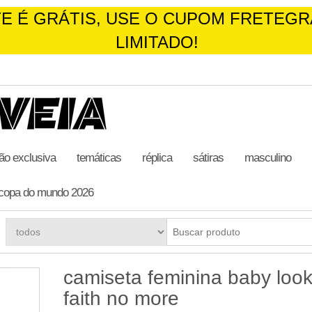
E É GRÁTIS, USE O CUPOM FRETEGR
LIMITADO!
ão exclusiva
temáticas
réplica
sátiras
masculino
copa do mundo 2026
camiseta feminina baby loo
faith no more