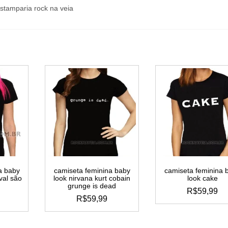
a baby
camiseta feminina baby
camiseta feminina 
ival são
look nirvana kurt cobain
look cake
grunge is dead
R$
59,99
R$
59,99
este
este
produto
to
produto
tem