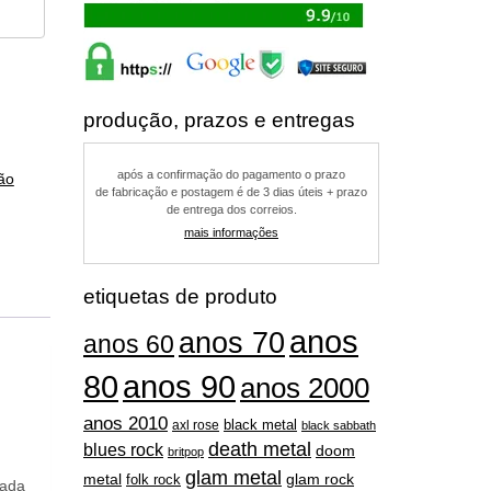
produção, prazos e entregas
após a confirmação do pagamento o prazo
ão
de fabricação e postagem é de 3 dias úteis + prazo
de entrega dos correios.
mais informações
etiquetas de produto
anos
anos 70
anos 60
80
anos 90
anos 2000
anos 2010
black metal
axl rose
black sabbath
death metal
blues rock
doom
britpop
glam metal
metal
folk rock
glam rock
eada