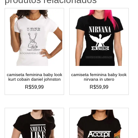
camiseta feminina baby look
camiseta feminina baby look
kurt cobain daniel johnston
nirvana in utero
R$
59,99
R$
59,99
este
este
produto
produto
tem
tem
várias
várias
variantes.
variantes.
as
as
opções
opções