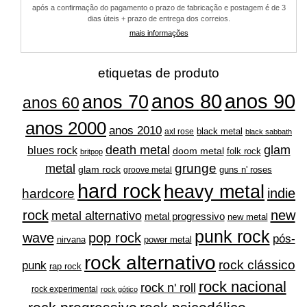
após a confirmação do pagamento o prazo de fabricação e postagem é de 3
dias úteis + prazo de entrega dos correios.
mais informações
etiquetas de produto
anos 80
anos 90
anos 70
anos 60
anos 2000
anos 2010
black metal
axl rose
black sabbath
glam
death metal
blues rock
doom metal
folk rock
britpop
grunge
metal
glam rock
guns n' roses
groove metal
hard rock
heavy metal
indie
hardcore
rock
new
metal alternativo
metal progressivo
new metal
punk rock
wave
pop rock
pós-
nirvana
power metal
rock alternativo
rock clássico
punk
rap rock
rock nacional
rock n' roll
rock experimental
rock gótico