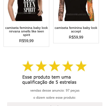
podem
podem
ser
ser
escolhidas
escolhidas
na
na
página
página
do
do
camiseta feminina baby look
camiseta feminina baby look
produto
produto
nirvana smells like teen
accept
spirit
R$
59,99
R$
59,99
este
este
produto
produto
tem
tem
várias
várias
variantes.
variantes.
as
as
opções
opções
podem
podem
ser
ser
escolhidas
escolhidas
vendas desse anuncio: 97 peças
na
na
página
o dizem sobre esse produto:
página
do
do
produto