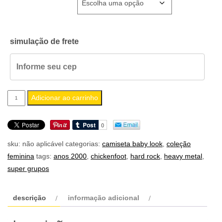
simulação de frete
camiseta
Adicionar ao carrinho
feminina
baby
look
sku:
não aplicável
categorias:
camiseta baby look
,
coleção
chickenfoot
feminina
tags:
anos 2000
,
chickenfoot
,
hard rock
,
heavy metal
,
quantidade
super grupos
descrição
informação adicional