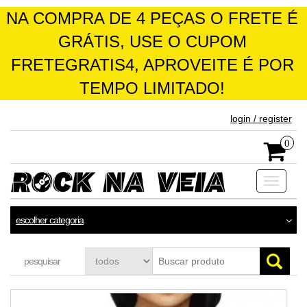
NA COMPRA DE 4 PEÇAS O FRETE É
GRÁTIS, USE O CUPOM
FRETEGRATIS4, APROVEITE É POR
TEMPO LIMITADO!
skip
login / register
to
the
0
content
Toggle
navigati
escolher categoria
pesquisar