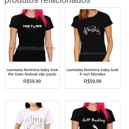
camiseta feminina baby look
camiseta feminina baby look
the town festival são paulo
4 non blondes
R$
59,99
R$
59,99
este
este
produto
produto
tem
tem
várias
várias
variantes.
variantes.
as
as
opções
opções