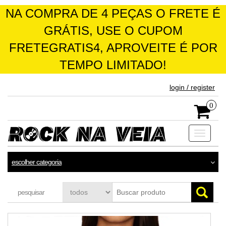
NA COMPRA DE 4 PEÇAS O FRETE É
GRÁTIS, USE O CUPOM
FRETEGRATIS4, APROVEITE É POR
TEMPO LIMITADO!
skip
login / register
to
the
0
content
Toggle
navigati
escolher categoria
pesquisar