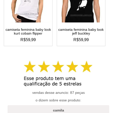
podem
podem
ser
ser
escolhidas
escolhidas
na
na
página
página
do
do
camiseta feminina baby look
camiseta feminina baby look
produto
produto
kurt cobain flipper
jeff buckley
R$
59,99
R$
59,99
este
este
produto
produto
tem
tem
várias
várias
variantes.
variantes.
as
as
opções
opções
podem
podem
ser
ser
escolhidas
escolhidas
vendas desse anuncio: 87 peças
na
na
o dizem sobre esse produto:
página
página
do
do
camila
produto
produto