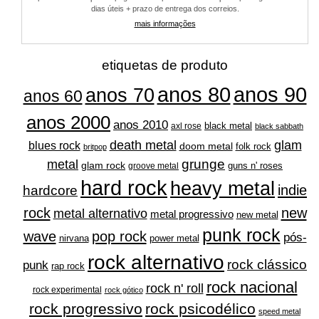
dias úteis + prazo de entrega dos correios.
mais informações
etiquetas de produto
anos 80
anos 90
anos 70
anos 60
anos 2000
anos 2010
black metal
axl rose
black sabbath
glam
death metal
blues rock
doom metal
folk rock
britpop
grunge
metal
glam rock
guns n' roses
groove metal
hard rock
heavy metal
indie
hardcore
rock
new
metal alternativo
metal progressivo
new metal
punk rock
wave
pop rock
pós-
nirvana
power metal
rock alternativo
rock clássico
punk
rap rock
rock nacional
rock n' roll
rock experimental
rock gótico
rock progressivo
rock psicodélico
speed metal