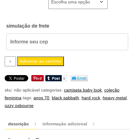
simulação de frete
camiseta
Adicionar ao carrinho
feminina
baby
look
sku:
não aplicável
categorias:
camiseta baby look
,
coleção
black
feminina
tags:
anos 70
,
black sabbath
,
hard rock
,
heavy metal
,
sabbath
ozzy osbourne
(versão
2)
quantidade
descrição
informação adicional