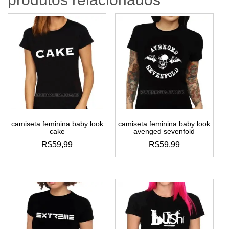
camiseta feminina baby look
camiseta feminina baby look
cake
avenged sevenfold
R$
59,99
R$
59,99
este
este
produto
produto
tem
tem
várias
várias
variantes.
variantes.
as
as
opções
opções