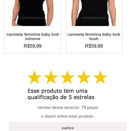
podem
podem
ser
ser
escolhidas
escolhidas
na
na
página
página
do
do
camiseta feminina baby look
camiseta feminina baby look
produto
produto
extreme
bush
R$
59,99
R$
59,99
este
este
produto
produto
tem
tem
várias
várias
variantes.
variantes.
as
as
opções
opções
podem
podem
ser
ser
escolhidas
escolhidas
vendas desse anuncio: 79 peças
na
na
o dizem sobre esse produto:
página
página
do
do
carlos
produto
produto