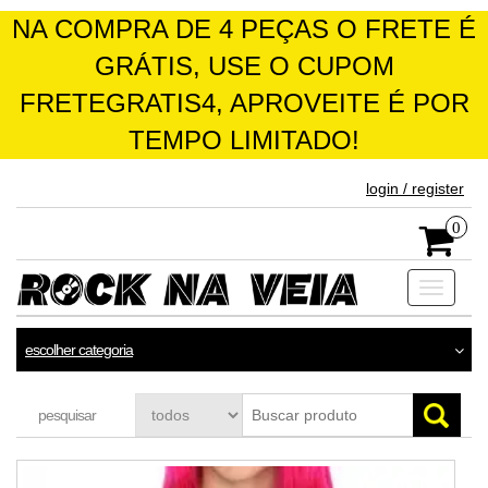
NA COMPRA DE 4 PEÇAS O FRETE É
GRÁTIS, USE O CUPOM
FRETEGRATIS4, APROVEITE É POR
TEMPO LIMITADO!
skip
login / register
to
the
0
content
Toggle
navigati
escolher categoria
pesquisar