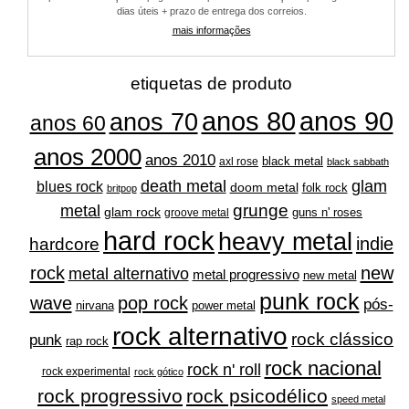
dias úteis + prazo de entrega dos correios.
mais informações
etiquetas de produto
anos 80
anos 90
anos 70
anos 60
anos 2000
anos 2010
black metal
axl rose
black sabbath
glam
death metal
blues rock
doom metal
folk rock
britpop
grunge
metal
glam rock
guns n' roses
groove metal
hard rock
heavy metal
indie
hardcore
rock
new
metal alternativo
metal progressivo
new metal
punk rock
wave
pop rock
pós-
nirvana
power metal
rock alternativo
rock clássico
punk
rap rock
rock nacional
rock n' roll
rock experimental
rock gótico
rock progressivo
rock psicodélico
speed metal