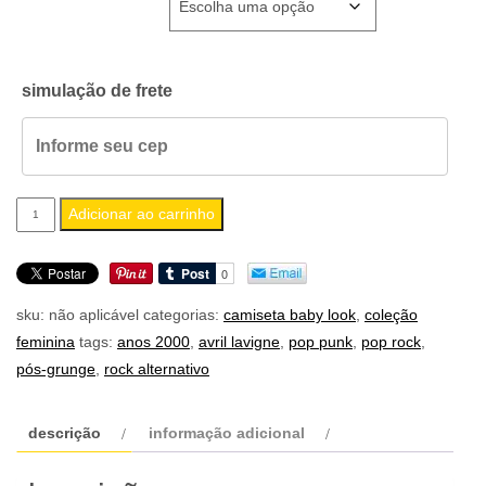
simulação de frete
camiseta
Adicionar ao carrinho
feminina
baby
look
sku:
não aplicável
categorias:
camiseta baby look
,
coleção
avril
feminina
tags:
anos 2000
,
avril lavigne
,
pop punk
,
pop rock
,
lavigne
pós-grunge
,
rock alternativo
quantidade
descrição
informação adicional