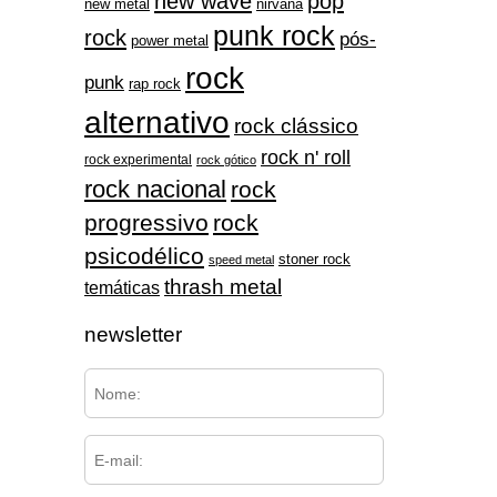
new wave
pop
nirvana
new metal
punk rock
rock
pós-
power metal
rock
punk
rap rock
alternativo
rock clássico
rock n' roll
rock experimental
rock gótico
rock nacional
rock
progressivo
rock
psicodélico
stoner rock
speed metal
thrash metal
temáticas
newsletter