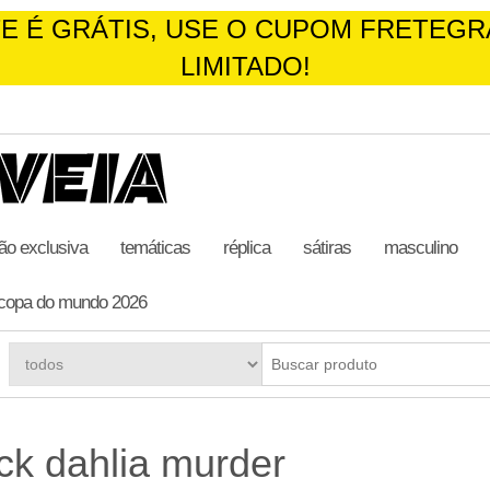
TE É GRÁTIS, USE O CUPOM FRETEGR
LIMITADO!
ão exclusiva
temáticas
réplica
sátiras
masculino
copa do mundo 2026
ack dahlia murder