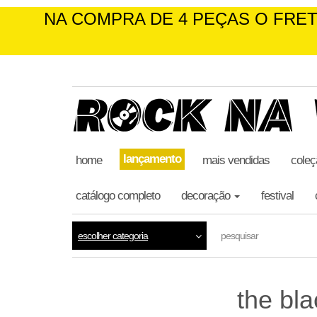
NA COMPRA DE 4 PEÇAS O FRE
skip
to
the
content
lançamento
home
mais vendidas
coleç
catálogo completo
decoração
festival
escolher categoria
pesquisar
the bl