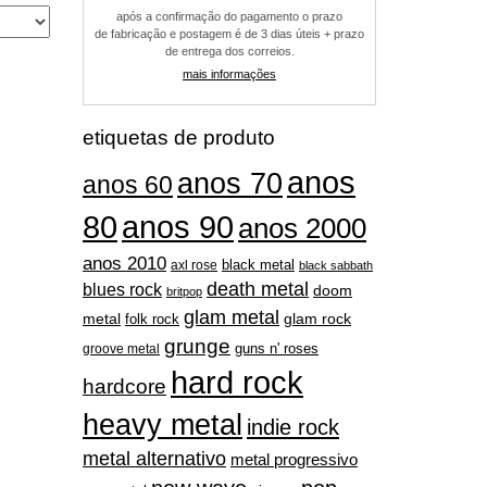
após a confirmação do pagamento o prazo
de fabricação e postagem é de 3 dias úteis + prazo
de entrega dos correios.
mais informações
etiquetas de produto
anos
anos 70
anos 60
80
anos 90
anos 2000
anos 2010
black metal
axl rose
black sabbath
death metal
blues rock
doom
britpop
glam metal
metal
folk rock
glam rock
grunge
guns n' roses
groove metal
hard rock
hardcore
heavy metal
indie rock
metal alternativo
metal progressivo