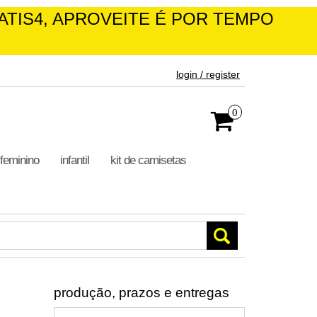
ATIS4, APROVEITE É POR TEMPO
login / register
0
feminino
infantil
kit de camisetas
produção, prazos e entregas