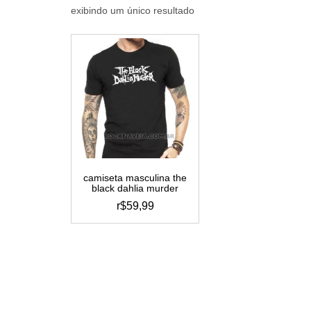
exibindo um único resultado
camiseta masculina the
black dahlia murder
r$
59,99
este
produto
tem
várias
variantes.
as
opções