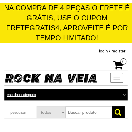
NA COMPRA DE 4 PEÇAS O FRETE É
GRÁTIS, USE O CUPOM
FRETEGRATIS4, APROVEITE É POR
TEMPO LIMITADO!
skip
login / register
to
the
0
content
Toggle
navigati
escolher categoria
pesquisar