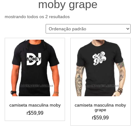
moby grape
mostrando todos os 2 resultados
camiseta masculina moby
camiseta masculina moby
grape
r$
59,99
r$
59,99
este
este
produto
produto
tem
tem