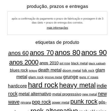
várias
várias
variantes.
produção, prazos e entregas
variantes.
as
as
opções
após a confirmação do pagamento o prazo de fabricação e postagem é de 3
opções
podem
dias úteis + prazo de entrega dos correios.
podem
ser
mais informações
ser
escolhidas
escolhidas
na
na
página
etiquetas de produto
página
do
do
produto
anos 80
anos 90
anos 70
anos 60
produto
anos 2000
anos 2010
black metal
axl rose
black sabbath
glam
death metal
blues rock
doom metal
folk rock
britpop
grunge
metal
glam rock
guns n' roses
groove metal
hard rock
heavy metal
indie
hardcore
rock
new
metal alternativo
metal progressivo
new metal
punk rock
wave
pop rock
pós-
nirvana
power metal
rock alternativo