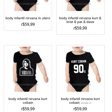
na
na
página
página
do
do
body infantil nirvana in utero
body infantil nirvana kurt &
produto
produto
krist & pat & dave
r$
59,99
r$
59,99
este
este
produto
produto
tem
tem
várias
várias
variantes.
variantes.
as
as
opções
opções
podem
podem
ser
ser
escolhidas
escolhidas
na
na
página
página
do
do
produto
body infantil nirvana kurt
body infantil nirvana kurt
produto
cobain
cobain
(versão 2)
r$
59,99
r$
59,99