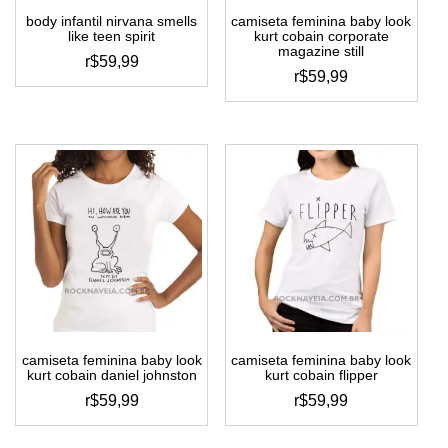
do
do
body infantil nirvana smells
camiseta feminina baby look
produto
produto
like teen spirit
kurt cobain corporate
magazine still
r$
59,99
r$
59,99
este
este
produto
produto
tem
tem
várias
várias
variantes.
variantes.
as
as
opções
opções
podem
podem
ser
ser
escolhidas
escolhidas
na
na
página
página
do
do
produto
camiseta feminina baby look
camiseta feminina baby look
produto
kurt cobain daniel johnston
kurt cobain flipper
r$
59,99
r$
59,99
este
este