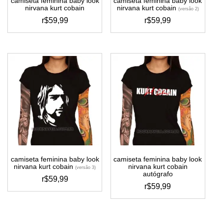
camiseta feminina baby look
camiseta feminina baby look
produto
nirvana kurt cobain
nirvana kurt cobain
(versão 2)
r$
59,99
r$
59,99
este
este
produto
produto
tem
tem
várias
várias
variantes.
variantes.
as
as
opções
opções
podem
podem
ser
ser
escolhidas
escolhidas
na
na
página
página
do
do
camiseta feminina baby look
camiseta feminina baby look
produto
produto
nirvana kurt cobain
nirvana kurt cobain
(versão 3)
autógrafo
r$
59,99
r$
59,99
este
este
produto
produto
tem
tem