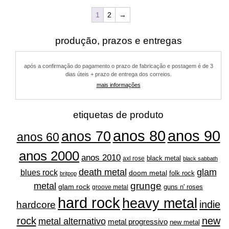
várias
várias
variantes.
1
2
→
variantes.
as
as
opções
produção, prazos e entregas
opções
podem
podem
ser
ser
escolhidas
após a confirmação do pagamento o prazo de fabricação e postagem é de 3
escolhidas
na
dias úteis + prazo de entrega dos correios.
na
página
mais informações
página
do
do
produto
produto
etiquetas de produto
anos 80
anos 90
anos 70
anos 60
anos 2000
anos 2010
black metal
axl rose
black sabbath
glam
death metal
blues rock
doom metal
folk rock
britpop
grunge
metal
glam rock
guns n' roses
groove metal
hard rock
heavy metal
indie
hardcore
rock
new
metal alternativo
metal progressivo
new metal