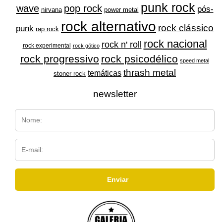
punk rock
wave
pop rock
pós-
nirvana
power metal
rock alternativo
rock clássico
punk
rap rock
rock nacional
rock n' roll
rock experimental
rock gótico
rock progressivo
rock psicodélico
speed metal
thrash metal
temáticas
stoner rock
newsletter