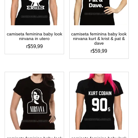
ser
ser
escolhidas
escolhidas
na
na
página
página
do
do
camiseta feminina baby look
camiseta feminina baby look
produto
produto
nirvana in utero
nirvana kurt & krist & pat &
dave
r$
59,99
r$
59,99
este
este
produto
produto
tem
tem
várias
várias
variantes.
variantes.
as
as
opções
opções
podem
podem
ser
ser
escolhidas
escolhidas
na
na
página
página
do
do
produto