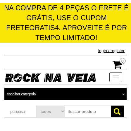
NA COMPRA DE 4 PEÇAS O FRETE É
GRÁTIS, USE O CUPOM
FRETEGRATIS4, APROVEITE É POR
TEMPO LIMITADO!
skip
login / register
to
the
0
content
Toggle
navigati
escolher categoria
pesquisar