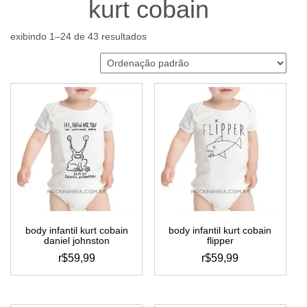
kurt cobain
exibindo 1–24 de 43 resultados
body infantil kurt cobain
body infantil kurt cobain
daniel johnston
flipper
r$
59,99
r$
59,99
este
este
produto
produto
tem
tem