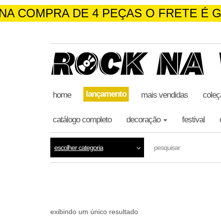
NA COMPRA DE 4 PEÇAS O FRETE É G
skip
to
the
content
lançamento
home
mais vendidas
coleç
catálogo completo
decoração
festival
escolher categoria
pesquisar
exibindo um único resultado