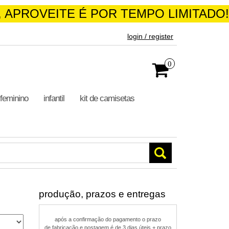
 APROVEITE É POR TEMPO LIMITADO!
login / register
0
feminino
infantil
kit de camisetas
produção, prazos e entregas
após a confirmação do pagamento o prazo
de fabricação e postagem é de 3 dias úteis + prazo