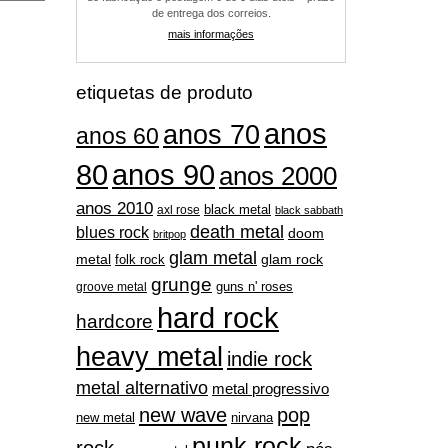
de entrega dos correios.
mais informações
etiquetas de produto
anos
anos 70
anos 60
80
anos 90
anos 2000
anos 2010
black metal
axl rose
black sabbath
death metal
blues rock
doom
britpop
glam metal
metal
folk rock
glam rock
grunge
guns n' roses
groove metal
hard rock
hardcore
heavy metal
indie rock
metal alternativo
metal progressivo
new wave
pop
nirvana
new metal
punk rock