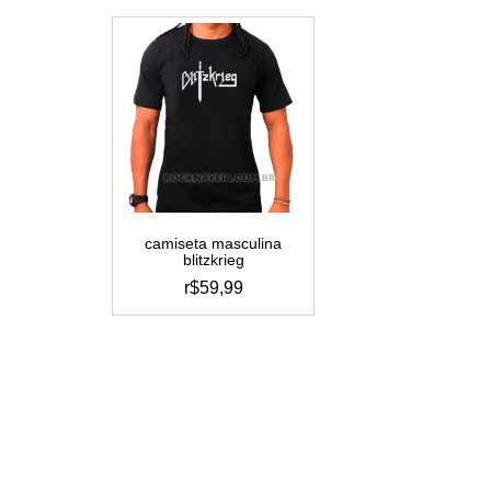
camiseta masculina
blitzkrieg
r$
59,99
este
produto
tem
várias
variantes.
as
opções
podem