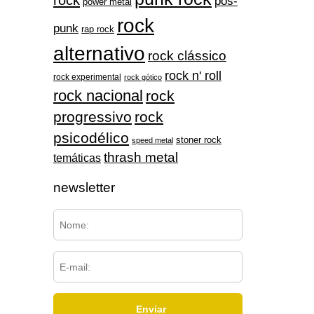
rock
pós-
power metal
rock
punk
rap rock
alternativo
rock clássico
rock n' roll
rock experimental
rock gótico
rock nacional
rock
progressivo
rock
psicodélico
stoner rock
speed metal
thrash metal
temáticas
newsletter