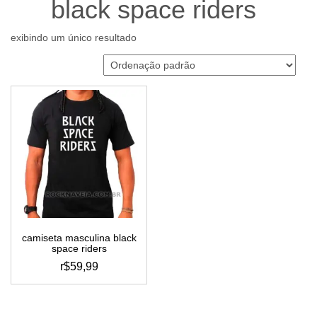
black space riders
exibindo um único resultado
camiseta masculina black
space riders
r$
59,99
este
produto
tem