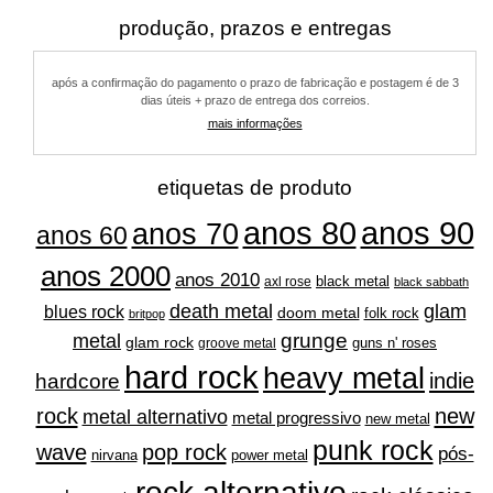
várias
produção, prazos e entregas
variantes.
as
após a confirmação do pagamento o prazo de fabricação e postagem é de 3
opções
dias úteis + prazo de entrega dos correios.
podem
mais informações
ser
escolhidas
na
etiquetas de produto
página
do
anos 80
anos 90
anos 70
anos 60
produto
anos 2000
anos 2010
black metal
axl rose
black sabbath
glam
death metal
blues rock
doom metal
folk rock
britpop
grunge
metal
glam rock
guns n' roses
groove metal
hard rock
heavy metal
indie
hardcore
rock
new
metal alternativo
metal progressivo
new metal
punk rock
wave
pop rock
pós-
nirvana
power metal
rock alternativo