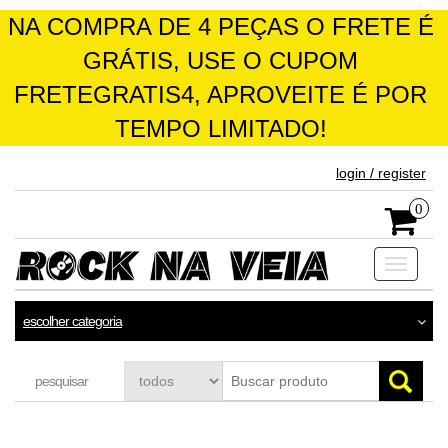
NA COMPRA DE 4 PEÇAS O FRETE É
GRÁTIS, USE O CUPOM
FRETEGRATIS4, APROVEITE É POR
TEMPO LIMITADO!
skip
login / register
to
the
0
content
Toggle
navigati
escolher categoria
pesquisar