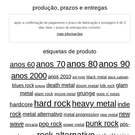
várias
produção, prazos e entregas
variantes.
as
após a confirmação do pagamento o prazo de fabricação e postagem é de 3
opções
dias úteis + prazo de entrega dos correios.
podem
mais informações
ser
escolhidas
na
etiquetas de produto
página
do
anos 80
anos 90
anos 70
anos 60
produto
anos 2000
anos 2010
black metal
axl rose
black sabbath
glam
death metal
blues rock
doom metal
folk rock
britpop
grunge
metal
glam rock
guns n' roses
groove metal
hard rock
heavy metal
indie
hardcore
rock
new
metal alternativo
metal progressivo
new metal
punk rock
wave
pop rock
pós-
nirvana
power metal
rock alternativo