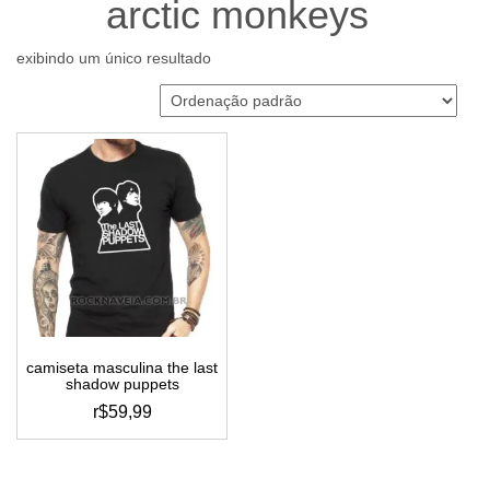
arctic monkeys
exibindo um único resultado
camiseta masculina the last
shadow puppets
r$
59,99
este
produto
tem