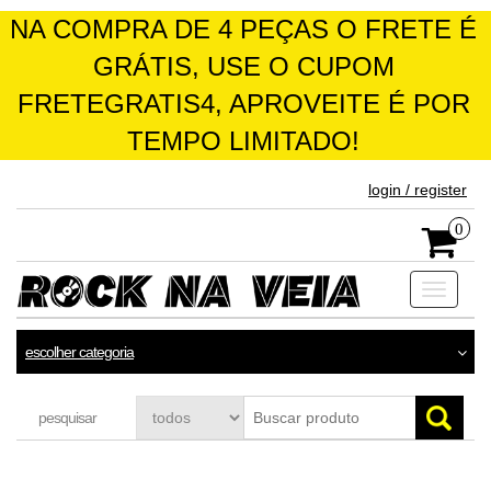
NA COMPRA DE 4 PEÇAS O FRETE É
GRÁTIS, USE O CUPOM
FRETEGRATIS4, APROVEITE É POR
TEMPO LIMITADO!
skip
login / register
to
the
0
content
Toggle
navigati
escolher categoria
pesquisar