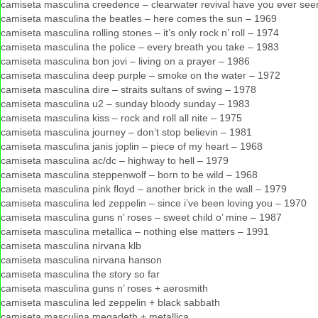
camiseta masculina creedence – clearwater revival have you ever see
camiseta masculina the beatles – here comes the sun – 1969
camiseta masculina rolling stones – it’s only rock n’ roll – 1974
camiseta masculina the police – every breath you take – 1983
camiseta masculina bon jovi – living on a prayer – 1986
camiseta masculina deep purple – smoke on the water – 1972
camiseta masculina dire – straits sultans of swing – 1978
camiseta masculina u2 – sunday bloody sunday – 1983
camiseta masculina kiss – rock and roll all nite – 1975
camiseta masculina journey – don’t stop believin – 1981
camiseta masculina janis joplin – piece of my heart – 1968
camiseta masculina ac/dc – highway to hell – 1979
camiseta masculina steppenwolf – born to be wild – 1968
camiseta masculina pink floyd – another brick in the wall – 1979
camiseta masculina led zeppelin – since i’ve been loving you – 1970
camiseta masculina guns n’ roses – sweet child o’ mine – 1987
camiseta masculina metallica – nothing else matters – 1991
camiseta masculina nirvana klb
camiseta masculina nirvana hanson
camiseta masculina the story so far
camiseta masculina guns n’ roses + aerosmith
camiseta masculina led zeppelin + black sabbath
camiseta masculina megadeth + metallica