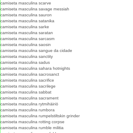
camiseta masculina scarve
camiseta masculina savage messiah
camiseta masculina sauron
camiseta masculina satanika
camiseta masculina sarke
camiseta masculina saratan
camiseta masculina sarcasm
camiseta masculina saosin
camiseta masculina sangue da cidade
camiseta masculina sanctity
camiseta masculina sadus
camiseta masculina sahara hotnights
camiseta masculina sacrosanct
camiseta masculina sacrifice
camiseta masculina sacrilege
camiseta masculina sabbat
camiseta masculina sacrament
camiseta masculina rytmihäiriö
camiseta masculina rumbora
camiseta masculina rumpelstiltskin grinder
camiseta masculina rotting corpse
camiseta masculina rumble militia