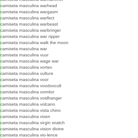
camiseta masculina warhead
camiseta masculina wargasm
camiseta masculina warfect
camiseta masculina warbeast
camiseta masculina warbringer
camiseta masculina war ripper
camiseta masculina walk the moon
camiseta masculina war
camiseta masculina vuur
camiseta masculina wage war
camiseta masculina vortex
camiseta masculina vulture
camiseta masculina voor
camiseta masculina voodoocult
camiseta masculina vomitor
camiseta masculina voidhanger
camiseta masculina volcano
camiseta masculina vista chino
camiseta masculina vixen
camiseta masculina virgin snatch
camiseta masculina vision divine
camiseta masculina vio-lence