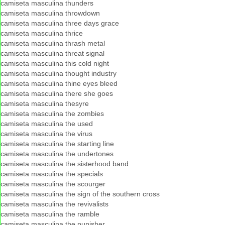
camiseta masculina thunders
camiseta masculina throwdown
camiseta masculina three days grace
camiseta masculina thrice
camiseta masculina thrash metal
camiseta masculina threat signal
camiseta masculina this cold night
camiseta masculina thought industry
camiseta masculina thine eyes bleed
camiseta masculina there she goes
camiseta masculina thesyre
camiseta masculina the zombies
camiseta masculina the used
camiseta masculina the virus
camiseta masculina the starting line
camiseta masculina the undertones
camiseta masculina the sisterhood band
camiseta masculina the specials
camiseta masculina the scourger
camiseta masculina the sign of the southern cross
camiseta masculina the revivalists
camiseta masculina the ramble
camiseta masculina the punisher