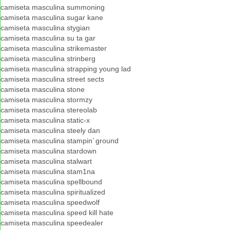
camiseta masculina summoning
camiseta masculina sugar kane
camiseta masculina stygian
camiseta masculina su ta gar
camiseta masculina strikemaster
camiseta masculina strinberg
camiseta masculina strapping young lad
camiseta masculina street sects
camiseta masculina stone
camiseta masculina stormzy
camiseta masculina stereolab
camiseta masculina static-x
camiseta masculina steely dan
camiseta masculina stampin’ ground
camiseta masculina stardown
camiseta masculina stalwart
camiseta masculina stam1na
camiseta masculina spellbound
camiseta masculina spiritualized
camiseta masculina speedwolf
camiseta masculina speed kill hate
camiseta masculina speedealer