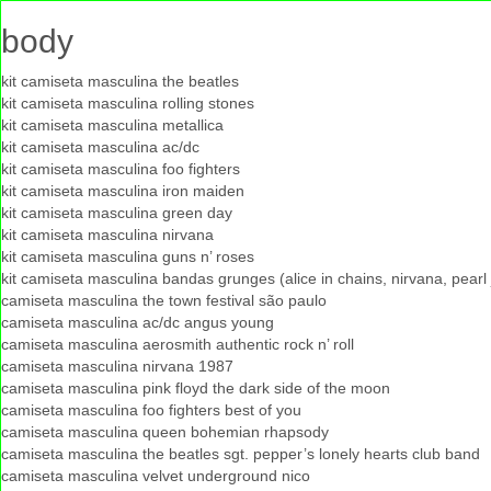
body
kit camiseta masculina the beatles
kit camiseta masculina rolling stones
kit camiseta masculina metallica
kit camiseta masculina ac/dc
kit camiseta masculina foo fighters
kit camiseta masculina iron maiden
kit camiseta masculina green day
kit camiseta masculina nirvana
kit camiseta masculina guns n’ roses
kit camiseta masculina bandas grunges (alice in chains, nirvana, pearl
camiseta masculina the town festival são paulo
camiseta masculina ac/dc angus young
camiseta masculina aerosmith authentic rock n’ roll
camiseta masculina nirvana 1987
camiseta masculina pink floyd the dark side of the moon
camiseta masculina foo fighters best of you
camiseta masculina queen bohemian rhapsody
camiseta masculina the beatles sgt. pepper’s lonely hearts club band
camiseta masculina velvet underground nico