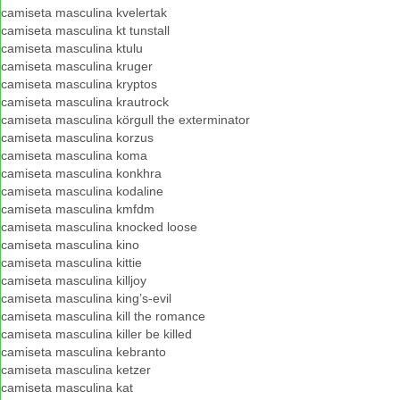
camiseta masculina kvelertak
camiseta masculina kt tunstall
camiseta masculina ktulu
camiseta masculina kruger
camiseta masculina kryptos
camiseta masculina krautrock
camiseta masculina körgull the exterminator
camiseta masculina korzus
camiseta masculina koma
camiseta masculina konkhra
camiseta masculina kodaline
camiseta masculina kmfdm
camiseta masculina knocked loose
camiseta masculina kino
camiseta masculina kittie
camiseta masculina killjoy
camiseta masculina king’s-evil
camiseta masculina kill the romance
camiseta masculina killer be killed
camiseta masculina kebranto
camiseta masculina ketzer
camiseta masculina kat