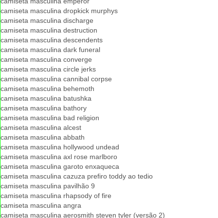
camiseta masculina emperor
camiseta masculina dropkick murphys
camiseta masculina discharge
camiseta masculina destruction
camiseta masculina descendents
camiseta masculina dark funeral
camiseta masculina converge
camiseta masculina circle jerks
camiseta masculina cannibal corpse
camiseta masculina behemoth
camiseta masculina batushka
camiseta masculina bathory
camiseta masculina bad religion
camiseta masculina alcest
camiseta masculina abbath
camiseta masculina hollywood undead
camiseta masculina axl rose marlboro
camiseta masculina garoto enxaqueca
camiseta masculina cazuza prefiro toddy ao tedio
camiseta masculina pavilhão 9
camiseta masculina rhapsody of fire
camiseta masculina angra
camiseta masculina aerosmith steven tyler (versão 2)