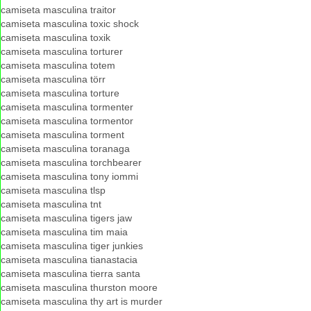
camiseta masculina traitor
camiseta masculina toxic shock
camiseta masculina toxik
camiseta masculina torturer
camiseta masculina totem
camiseta masculina törr
camiseta masculina torture
camiseta masculina tormenter
camiseta masculina tormentor
camiseta masculina torment
camiseta masculina toranaga
camiseta masculina torchbearer
camiseta masculina tony iommi
camiseta masculina tlsp
camiseta masculina tnt
camiseta masculina tigers jaw
camiseta masculina tim maia
camiseta masculina tiger junkies
camiseta masculina tianastacia
camiseta masculina tierra santa
camiseta masculina thurston moore
camiseta masculina thy art is murder