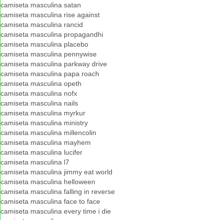
camiseta masculina satan
camiseta masculina rise against
camiseta masculina rancid
camiseta masculina propagandhi
camiseta masculina placebo
camiseta masculina pennywise
camiseta masculina parkway drive
camiseta masculina papa roach
camiseta masculina opeth
camiseta masculina nofx
camiseta masculina nails
camiseta masculina myrkur
camiseta masculina ministry
camiseta masculina millencolin
camiseta masculina mayhem
camiseta masculina lucifer
camiseta masculina l7
camiseta masculina jimmy eat world
camiseta masculina helloween
camiseta masculina falling in reverse
camiseta masculina face to face
camiseta masculina every time i die