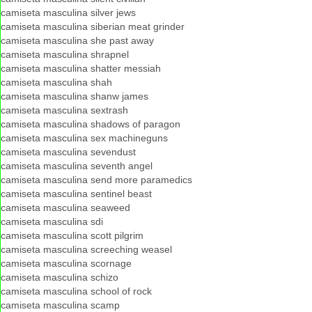
camiseta masculina silver jews
camiseta masculina siberian meat grinder
camiseta masculina she past away
camiseta masculina shrapnel
camiseta masculina shatter messiah
camiseta masculina shah
camiseta masculina shanw james
camiseta masculina sextrash
camiseta masculina shadows of paragon
camiseta masculina sex machineguns
camiseta masculina sevendust
camiseta masculina seventh angel
camiseta masculina send more paramedics
camiseta masculina sentinel beast
camiseta masculina seaweed
camiseta masculina sdi
camiseta masculina scott pilgrim
camiseta masculina screeching weasel
camiseta masculina scornage
camiseta masculina schizo
camiseta masculina school of rock
camiseta masculina scamp