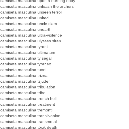
camiseta masculina upon a burning body
camiseta masculina unleash the archers
camiseta masculina unseen terror
camiseta masculina united
camiseta masculina uncle slam
camiseta masculina unearth
camiseta masculina ultra-violence
camiseta masculina ulysses siren
camiseta masculina tyrant
camiseta masculina ultimatum
camiseta masculina ty segal
camiseta masculina tyranex
camiseta masculina tuoni
camiseta masculina trizna
camiseta masculina tsjuder
camiseta masculina tribulation
camiseta masculina tribe
camiseta masculina trench hell
camiseta masculina treatment
camiseta masculina tremonti
camiseta masculina transilvanian
camiseta masculina transmetal
camiseta masculina töxik death