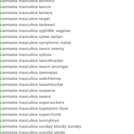
camiseta masculina technics
camiseta masculina taurus
camiseta masculina tantara
camiseta masculina target
camiseta masculina tankwart
camiseta masculina syphilitic vaginas
camiseta masculina sylvie vartan
camiseta masculina symphonic metal
camiseta masculina sworn enemy
camiseta masculina sylosis
camiseta masculina swordmaster
camiseta masculina sworn amongst
camiseta masculina świniopas
camiseta masculina switchtense
camiseta masculina swashbuckle
camiseta masculina susperia
camiseta masculina swans
camiseta masculina supersuckers
camiseta masculina superjoint ritual
camiseta masculina superchunk
camiseta masculina sunnyboys
camiseta masculina sunday bloody sunday
camiseta masculina suicidal winds