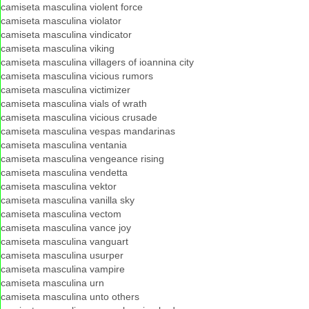
camiseta masculina violent force
camiseta masculina violator
camiseta masculina vindicator
camiseta masculina viking
camiseta masculina villagers of ioannina city
camiseta masculina vicious rumors
camiseta masculina victimizer
camiseta masculina vials of wrath
camiseta masculina vicious crusade
camiseta masculina vespas mandarinas
camiseta masculina ventania
camiseta masculina vengeance rising
camiseta masculina vendetta
camiseta masculina vektor
camiseta masculina vanilla sky
camiseta masculina vectom
camiseta masculina vance joy
camiseta masculina vanguart
camiseta masculina usurper
camiseta masculina vampire
camiseta masculina urn
camiseta masculina unto others